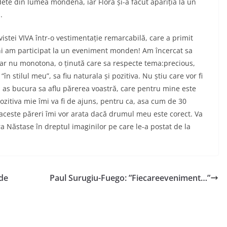
te din lumea mondenă, iar Flora și-a făcut apariția la un
.
vistei VIVA într-o vestimentație remarcabilă, care a primit
i am participat la un eveniment monden! Am încercat sa
 dar nu monotona, o ținută care sa respecte tema:precious,
în stilul meu”, sa fiu naturala și pozitiva. Nu știu care vor fi
ar m as bucura sa aflu părerea voastră, care pentru mine este
ozitiva mie îmi va fi de ajuns, pentru ca, asa cum de 30
ă, aceste păreri îmi vor arata dacă drumul meu este corect. Va
a Năstase în dreptul imaginilor pe care le-a postat de la
de
Paul Surugiu-Fuego: ”Fiecareeveniment…”