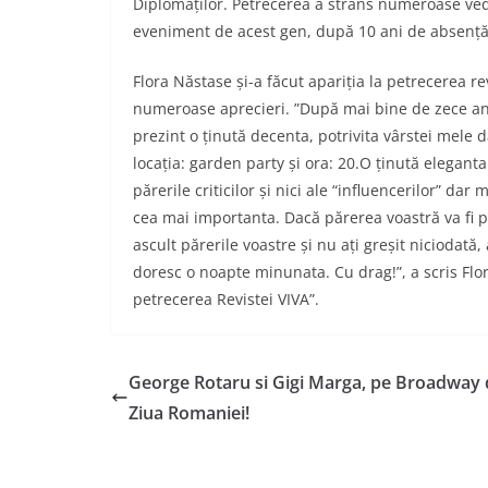
Diplomaților. Petrecerea a strâns numeroase vede
eveniment de acest gen, după 10 ani de absență
Flora Năstase și-a făcut apariția la petrecerea re
numeroase aprecieri. ”După mai bine de zece an
prezint o ținută decenta, potrivita vârstei mele
locația: garden party și ora: 20.O ținută eleganta “
părerile criticilor și nici ale “influencerilor” d
cea mai importanta. Dacă părerea voastră va fi p
ascult părerile voastre și nu ați greșit niciodat
doresc o noapte minunata. Cu drag!”, a scris Flor
petrecerea Revistei VIVA”.
George Rotaru si Gigi Marga, pe Broadway 
Ziua Romaniei!