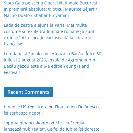
Stars Gala pe scena Operei Naționale București!
În premieră absolută: tripticul Maurice Béjart /
Nacho Duato / Shahar Binyamini
Lada de zestre a ajuns la Paris! Mai multe
costume și textile tradiționale românești sunt
expuse într-o locație exclusivistă la Librairie
française!
Loredana și Speak concertează la Bacău! Între 30
iulie și 2 august 2026, Insula de Agrement din
Bacău găzduiește a 6-a ediție Young Island
Festival!
Recent Comments
binance US-registrera
on
Fina lui Ion Dolănescu
își serbează nepoții
"oppna binance-konto
on
Mircea Eremia
lansează “Iubirea ta”. Ce fel de iubită își dorește