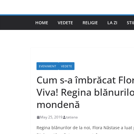
Skip
to
content
HOME
VEDETE
RELIGIE
LA ZI
STI
EVENIMENT
VEDETE
Cum s-a îmbrăcat Flo
Viva! Regina blănurilo
mondenă
May 25, 2019
tatiana
Regina blănurilor de la noi, Flora Năstase a luat 