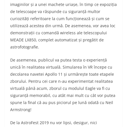
imaginilor și a unei machete uriașe, în timp ce expoziția
de telescoape va răspunde cu siguranță multor
curiozități referitoare la cum funcționează și cum se
utilizează acestea din urmă. De asemenea, vor avea loc
demonstrații cu comandă wireless ale telescopului
MEADE LX850, complet automatizat și pregătit de
astrofotografie.
De asemenea, publicul va putea testa o experiență
unică în realitatea virtuală. Simularea în VR începe cu
decolarea navetei Apollo 11 și urmărește toate etapele
zborului. Pentru cei care n-au experimentat realitatea
virtuală până acum, zborul cu modulul Eagle va fi cu
siguranță memorabil, cu atât mai mult cu cât vor putea
spune la final că au pus piciorul pe lună odată cu Neil
Armstrong!
De la AstroFest 2019 nu vor lipsi, desigur, nici