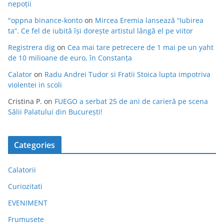
nepoții
"oppna binance-konto
on
Mircea Eremia lansează “Iubirea
ta”. Ce fel de iubită își dorește artistul lângă el pe viitor
Registrera dig
on
Cea mai tare petrecere de 1 mai pe un yaht
de 10 milioane de euro, în Constanța
Calator
on
Radu Andrei Tudor si Fratii Stoica lupta impotriva
violentei in scoli
Cristina P.
on
FUEGO a serbat 25 de ani de carieră pe scena
Sălii Palatului din București!
Categories
Calatorii
Curiozitati
EVENIMENT
Frumusete