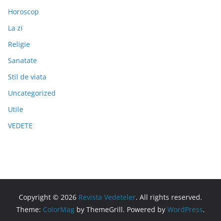
Horoscop
La zi
Religie
Sanatate
Stil de viata
Uncategorized
Utile
VEDETE
Copyright © 2026
Revista Vedeteler
. All rights reserved.
Theme:
ColorMag
by ThemeGrill. Powered by
WordPress
.