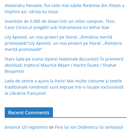
Alexandru Panaete, fiul celei mai iubite florărese din Pitești a
împlinit azi, vârsta lui Iisus!
Investiție de 5.000 de dolari într-un viitor campion. Thor,
Cane Corso-ul pregătit sub îndrumarea lui Mihai Nae
Lily Apostol, un nou proiect pe litoral: „România merită
promovată!”Lily Apostol, un nou proiect pe litoral: „România
merită promovată!”
Stars Gala pe scena Operei Naționale București! În premieră
absolută: tripticul Maurice Béjart / Nacho Duato / Shahar
Binyamini
Lada de zestre a ajuns la Paris! Mai multe costume și textile
tradiționale românești sunt expuse într-o locație exclusivistă
la Librairie française!
Recent Comments
binance US-registrera
on
Fina lui Ion Dolănescu își serbează