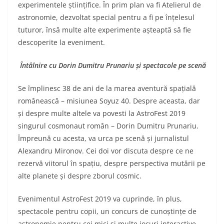
experimentele științifice. În prim plan va fi Atelierul de
astronomie, dezvoltat special pentru a fi pe înțelesul
tuturor, însă multe alte experimente așteaptă să fie
descoperite la eveniment.
Întâlnire cu Dorin Dumitru Prunariu și spectacole pe scenă
Se împlinesc 38 de ani de la marea aventură spațială
românească – misiunea Soyuz 40. Despre aceasta, dar
și despre multe altele va povesti la AstroFest 2019
singurul cosmonaut român – Dorin Dumitru Prunariu.
Împreună cu acesta, va urca pe scenă și jurnalistul
Alexandru Mironov. Cei doi vor discuta despre ce ne
rezervă viitorul în spațiu, despre perspectiva mutării pe
alte planete și despre zborul cosmic.
Evenimentul AstroFest 2019 va cuprinde, în plus,
spectacole pentru copii, un concurs de cunoștințe de
astronomie pentru cei mici și multe jocuri interactive.