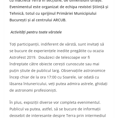
cu macheta Terra în secțiune, de dimensiuni uriașe.
Evenimentul este organizat de echipa revistei Știință și
Tehnică, totul cu sprijinul Primăriei Municipiului
București și al centrului ARCUB.
Activități pentru toate vârstele
Toți participanții, indiferent de vârstă, sunt invitați să
se bucure de experiențele inedite pregătite cu ocazia
AstroFest 2019. Douăzeci de telescoape vor fi
îndreptate către obiecte cerești cunoscute sau mai
puțin știute de publicul larg. Observațiile astronomice
încep chiar de la ora 17:00 cu Soarele, iar odată cu
lăsarea întunericului, veți putea admira astrele, ghidați
de astronomi profesioniști.
În plus, expoziții diverse vor completa evenimentul.
Publicul va putea, astfel, să se bucure de informații
deosebit de interesante despre Terra prin intermediul