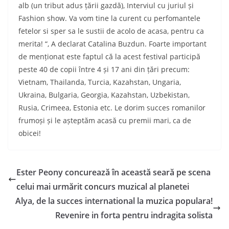
alb (un tribut adus țării gazdă), Interviul cu juriul și
Fashion show.
Va vom tine la curent cu perfomantele
fetelor si sper sa le sustii de acolo de acasa, pentru ca
merita! “, A declarat Catalina Buzdun.
Foarte important
de menționat este faptul că la acest festival participă
peste 40 de copii între 4 și 17 ani din țări precum:
Vietnam, Thailanda, Turcia, Kazahstan, Ungaria,
Ukraina, Bulgaria, Georgia, Kazahstan, Uzbekistan,
Rusia, Crimeea, Estonia etc. Le do
rim succes romanilor
frumoși și le așteptăm acasă cu premii mari, ca de
obicei!
Ester Peony concurează în această seară pe scena
celui mai urmărit concurs muzical al planetei
Alya, de la succes international la muzica populara!
Revenire in forta pentru indragita solista