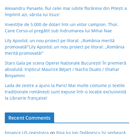
Alexandru Panaete, fiul celei mai iubite florărese din Pitești a
împlinit azi, vârsta lui Iisus!
Investiție de 5.000 de dolari într-un viitor campion. Thor,
Cane Corso-ul pregătit sub îndrumarea lui Mihai Nae
Lily Apostol, un nou proiect pe litoral: „România merită
promovată!”Lily Apostol, un nou proiect pe litoral: „România
merită promovată!”
Stars Gala pe scena Operei Naționale București! În premieră
absolută: tripticul Maurice Béjart / Nacho Duato / Shahar
Binyamini
Lada de zestre a ajuns la Paris! Mai multe costume și textile
tradiționale românești sunt expuse într-o locație exclusivistă
la Librairie française!
Recent Comments
binance US-registrera
on
Fina lui Ion Dolănescu își serbează