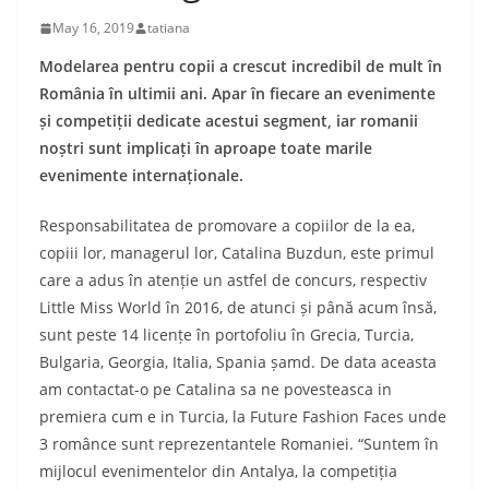
May 16, 2019
tatiana
Modelarea pentru copii a crescut incredibil de mult în
România în ultimii ani.
Apar în fiecare an evenimente
și competiții dedicate acestui segment, iar romanii
noștri sunt implicați în aproape toate marile
evenimente internaționale.
Responsabilitatea de promovare a copiilor de la ea,
copiii lor, managerul lor, Catalina Buzdun, este primul
care a adus în atenție un astfel de concurs, respectiv
Little Miss World în 2016, de atunci și până acum însă,
sunt peste 14 licențe în portofoliu în Grecia, Turcia,
Bulgaria, Georgia, Italia, Spania șamd.
De data aceasta
am contactat-o pe Catalina sa ne povesteasca in
premiera cum e in Turcia, la Future Fashion Faces unde
3 românce sunt reprezentantele Romaniei.
“Suntem în
mijlocul evenimentelor din Antalya, la competiția