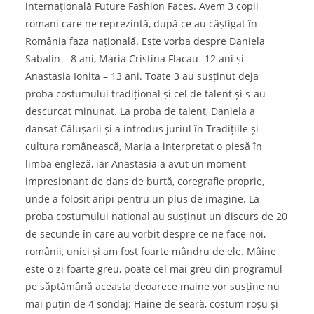
internațională Future Fashion Faces.
Avem 3 copii
romani care ne reprezintă, după ce au câștigat în
România faza națională.
Este vorba despre Daniela
Sabalin – 8 ani, Maria Cristina Flacau- 12 ani și
Anastasia Ionita – 13 ani.
Toate 3 au susținut deja
proba costumului tradițional și cel de talent și s-au
descurcat minunat.
La proba de talent, Daniela a
dansat Călușarii și a introdus juriul în Tradițiile și
cultura românească, Maria a interpretat o piesă în
limba engleză, iar Anastasia a avut un moment
impresionant de dans de burtă, coregrafie proprie,
unde a folosit aripi pentru un plus de imagine.
La
proba costumului național au susținut un discurs de 20
de secunde în care au vorbit despre ce ne face noi,
românii, unici și am fost foarte mândru de ele.
Mâine
este o zi foarte greu, poate cel mai greu din programul
pe săptămână aceasta deoarece maine vor susține nu
mai puțin de 4 sondaj: Haine de seară, costum roșu și