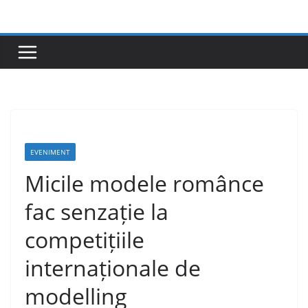
Skip
to
content
EVENIMENT
Micile modele românce
fac senzație la
competițiile
internaționale de
modelling