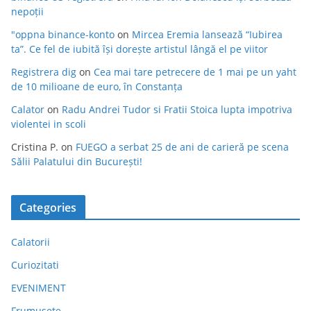
nepoții
"oppna binance-konto
on
Mircea Eremia lansează “Iubirea
ta”. Ce fel de iubită își dorește artistul lângă el pe viitor
Registrera dig
on
Cea mai tare petrecere de 1 mai pe un yaht
de 10 milioane de euro, în Constanța
Calator
on
Radu Andrei Tudor si Fratii Stoica lupta impotriva
violentei in scoli
Cristina P.
on
FUEGO a serbat 25 de ani de carieră pe scena
Sălii Palatului din București!
Categories
Calatorii
Curiozitati
EVENIMENT
Frumusete