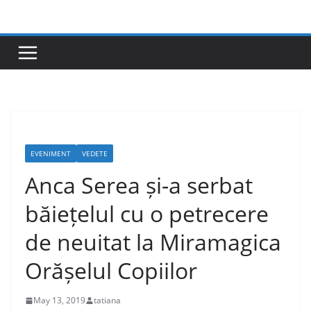
Skip
to
content
EVENIMENT
VEDETE
Anca Serea și-a serbat
băiețelul cu o petrecere
de neuitat la Miramagica
Orășelul Copiilor
May 13, 2019
tatiana