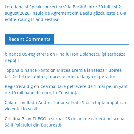
Loredana și Speak concertează la Bacău! Între 30 iulie și 2
august 2026, Insula de Agrement din Bacău găzduiește a 6-a
ediție Young Island Festival!
Recent Comments
binance US-registrera
on
Fina lui Ion Dolănescu își serbează
nepoții
"oppna binance-konto
on
Mircea Eremia lansează “Iubirea
ta”. Ce fel de iubită își dorește artistul lângă el pe viitor
Registrera dig
on
Cea mai tare petrecere de 1 mai pe un yaht
de 10 milioane de euro, în Constanța
Calator
on
Radu Andrei Tudor si Fratii Stoica lupta impotriva
violentei in scoli
Cristina P.
on
FUEGO a serbat 25 de ani de carieră pe scena
Sălii Palatului din București!