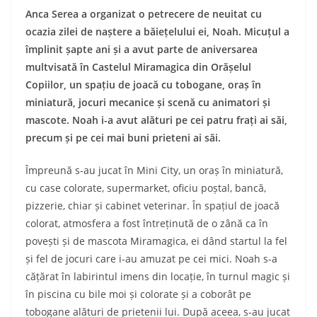
Anca Serea a organizat o petrecere de neuitat cu
ocazia zilei de naștere a băiețelului ei, Noah. Micuțul a
împlinit șapte ani și a avut parte de aniversarea
multvisată în Castelul Miramagica din Orășelul
Copiilor, un spațiu de joacă cu tobogane, oraș în
miniatură, jocuri mecanice și scenă cu animatori și
mascote. Noah i-a avut alături pe cei patru frați ai săi,
precum și pe cei mai buni prieteni ai săi.
Împreună s-au jucat în Mini City, un oraș în miniatură,
cu case colorate, supermarket, oficiu poștal, bancă,
pizzerie, chiar și cabinet veterinar. În spațiul de joacă
colorat, atmosfera a fost întreținută de o zână ca în
povești și de mascota Miramagica, ei dând startul la fel
și fel de jocuri care i-au amuzat pe cei mici. Noah s-a
cățărat în labirintul imens din locație, în turnul magic și
în piscina cu bile moi și colorate și a coborât pe
tobogane alături de prietenii lui. După aceea, s-au jucat