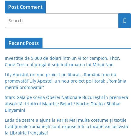
Recent Posts
Investiție de 5.000 de dolari într-un viitor campion. Thor,
Cane Corso-ul pregătit sub îndrumarea lui Mihai Nae
Lily Apostol, un nou proiect pe litoral: „România merită
promovată!”Lily Apostol, un nou proiect pe litoral: „România
merită promovată!”
Stars Gala pe scena Operei Naționale București! În premieră
absolută: tripticul Maurice Béjart / Nacho Duato / Shahar
Binyamini
Lada de zestre a ajuns la Paris! Mai multe costume și textile
tradiționale românești sunt expuse într-o locație exclusivistă
la Librairie française!