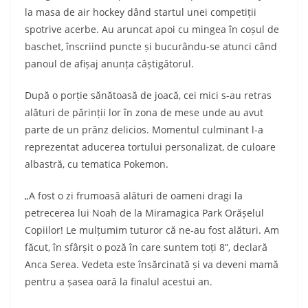
la masa de air hockey dând startul unei competiții
spotrive acerbe. Au aruncat apoi cu mingea în coșul de
baschet, înscriind puncte și bucurându-se atunci când
panoul de afișaj anunța câștigătorul.
După o porție sănătoasă de joacă, cei mici s-au retras
alături de părinții lor în zona de mese unde au avut
parte de un prânz delicios. Momentul culminant l-a
reprezentat aducerea tortului personalizat, de culoare
albastră, cu tematica Pokemon.
„A fost o zi frumoasă alături de oameni dragi la
petrecerea lui Noah de la Miramagica Park Orășelul
Copiilor! Le mulțumim tuturor că ne-au fost alături. Am
făcut, în sfârșit o poză în care suntem toți 8”, declară
Anca Serea. Vedeta este însărcinată și va deveni mamă
pentru a șasea oară la finalul acestui an.