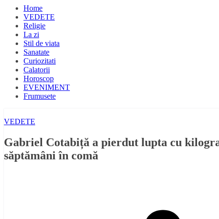
Home
VEDETE
Religie
La zi
Stil de viata
Sanatate
Curiozitati
Calatorii
Horoscop
EVENIMENT
Frumusete
VEDETE
Gabriel Cotabiță a pierdut lupta cu kilogr
săptămâni în comă