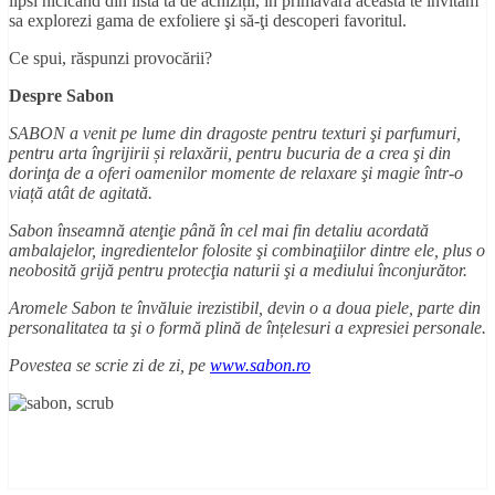
lipsi nicicând din lista ta de achiziții, în primăvara aceasta te invităm
sa explorezi gama de exfoliere şi să-ţi descoperi favoritul.
Ce spui, răspunzi provocării?
Despre Sabon
SABON a venit pe lume din dragoste pentru texturi şi parfumuri,
pentru arta îngrijirii și relaxării, pentru bucuria de a crea şi din
dorinţa de a oferi oamenilor momente de relaxare şi magie într-o
viață atât de agitată.
Sabon înseamnă atenţie până în cel mai fin detaliu acordată
ambalajelor, ingredientelor folosite şi combinaţiilor dintre ele, plus o
neobosită grijă pentru protecţia naturii şi a mediului înconjurător.
Aromele Sabon te învăluie irezistibil, devin o a doua piele, parte din
personalitatea ta şi o formă plină de înțelesuri a expresiei personale.
Povestea se scrie zi de zi, pe
www.sabon.ro