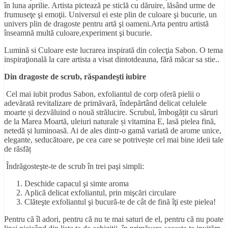
în luna aprilie. Artista pictează pe sticlă cu dăruire, lăsând urme de
frumuseţe şi emoţii. Universul ei este plin de culoare şi bucurie, un
univers plin de dragoste pentru artă şi oameni.Arta pentru artistă
înseamnă multă culoare,experiment şi bucurie.
Lumină si Culoare este lucrarea inspirată din colecţia Sabon. O tema
inspiraţională la care artista a visat dintotdeauna, fără măcar sa stie..
Din dragoste de scrub
, răspandeşti iubire
Cel mai iubit produs Sabon, exfoliantul de corp oferă pielii o
adevărată revitalizare de primăvară, îndepărtând delicat celulele
moarte și dezvăluind o nouă strălucire. Scrubul, îmbogățit cu săruri
de la Marea Moartă, uleiuri naturale și vitamina E, lasă pielea fină,
netedă și luminoasă. Ai de ales dintr-o gamă variată de arome unice,
elegante, seducătoare, pe cea care se potrivește cel mai bine ideii tale
de răsfăț
Îndrăgosteşte-te de scrub în trei paşi simpli:
Deschide capacul şi simte aroma
Aplică delicat exfoliantul, prin mişcări circulare
Clăteşte exfoliantul şi bucură-te de cât de fină îţi este pielea!
Pentru că îl adori, pentru că nu te mai saturi de el, pentru că nu poate