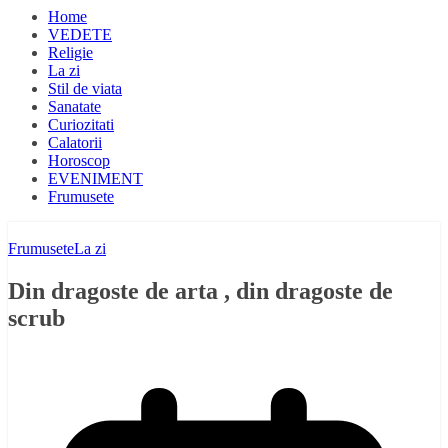
Home
VEDETE
Religie
La zi
Stil de viata
Sanatate
Curiozitati
Calatorii
Horoscop
EVENIMENT
Frumusete
Frumusete
La zi
Din dragoste de arta , din dragoste de
scrub