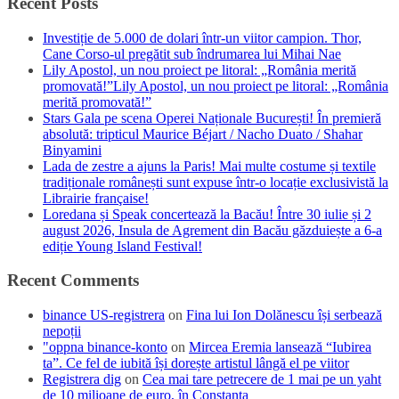
Recent Posts
Investiție de 5.000 de dolari într-un viitor campion. Thor,
Cane Corso-ul pregătit sub îndrumarea lui Mihai Nae
Lily Apostol, un nou proiect pe litoral: „România merită
promovată!”Lily Apostol, un nou proiect pe litoral: „România
merită promovată!”
Stars Gala pe scena Operei Naționale București! În premieră
absolută: tripticul Maurice Béjart / Nacho Duato / Shahar
Binyamini
Lada de zestre a ajuns la Paris! Mai multe costume și textile
tradiționale românești sunt expuse într-o locație exclusivistă la
Librairie française!
Loredana și Speak concertează la Bacău! Între 30 iulie și 2
august 2026, Insula de Agrement din Bacău găzduiește a 6-a
ediție Young Island Festival!
Recent Comments
binance US-registrera
on
Fina lui Ion Dolănescu își serbează
nepoții
"oppna binance-konto
on
Mircea Eremia lansează “Iubirea
ta”. Ce fel de iubită își dorește artistul lângă el pe viitor
Registrera dig
on
Cea mai tare petrecere de 1 mai pe un yaht
de 10 milioane de euro, în Constanța