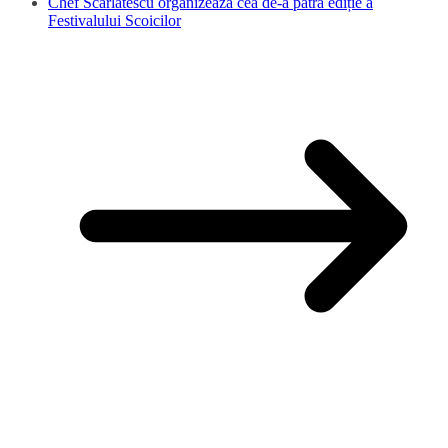
Chef Scărlătescu organizează cea de-a patra ediție a
Festivalului Scoicilor