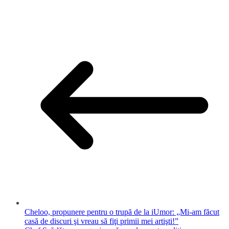
Cheloo, propunere pentru o trupă de la iUmor: „Mi-am făcut
casă de discuri şi vreau să fiţi primii mei artişti!”