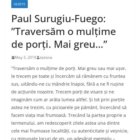
VEDETE
Paul Surugiu-Fuego:
”Traversăm o mulțime
de porți. Mai greu…”
May 3, 2019
tatiana
”Traversăm o mulțime de porți. Mai greu sau mai ușor,
le trecem pe toate și încercăm să rămânem cu fruntea
sus, uitându-ne cu mândrie înapoi, fără a ne fi rușine
de acțiunile noastre. Trecem porți de visare și ne
imaginăm cum ar arăta lumea altfel. Și tot prin porțile
astea ne trezim, cu picioarele pe pământ, încercând să
facem viața mai frumoasă. Trecând la partea proprie a
termenului, am redescoperit zilele astea una dintre
cele mai frumoase localități, cu autenticitate și veșnicie,
cu minunate locuri de vis, un adevărat exemplu –