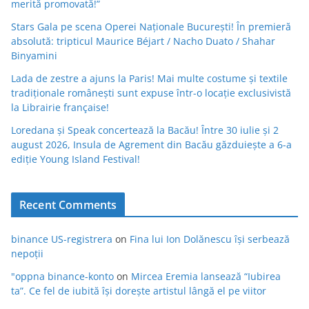
merită promovată!”
Stars Gala pe scena Operei Naționale București! În premieră
absolută: tripticul Maurice Béjart / Nacho Duato / Shahar
Binyamini
Lada de zestre a ajuns la Paris! Mai multe costume și textile
tradiționale românești sunt expuse într-o locație exclusivistă
la Librairie française!
Loredana și Speak concertează la Bacău! Între 30 iulie și 2
august 2026, Insula de Agrement din Bacău găzduiește a 6-a
ediție Young Island Festival!
Recent Comments
binance US-registrera
on
Fina lui Ion Dolănescu își serbează
nepoții
"oppna binance-konto
on
Mircea Eremia lansează “Iubirea
ta”. Ce fel de iubită își dorește artistul lângă el pe viitor