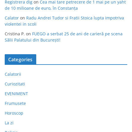
Registrera dig
on
Cea mai tare petrecere de 1 mai pe un yaht
de 10 milioane de euro, în Constanța
Calator
on
Radu Andrei Tudor si Fratii Stoica lupta impotriva
violentei in scoli
Cristina P.
on
FUEGO a serbat 25 de ani de carieră pe scena
Sălii Palatului din București!
Categories
Calatorii
Curiozitati
EVENIMENT
Frumusete
Horoscop
La zi