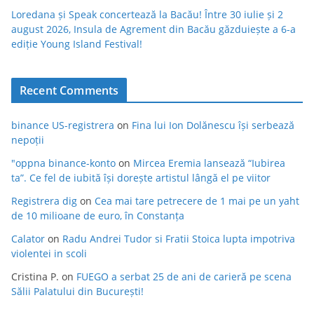
Loredana și Speak concertează la Bacău! Între 30 iulie și 2
august 2026, Insula de Agrement din Bacău găzduiește a 6-a
ediție Young Island Festival!
Recent Comments
binance US-registrera
on
Fina lui Ion Dolănescu își serbează
nepoții
"oppna binance-konto
on
Mircea Eremia lansează “Iubirea
ta”. Ce fel de iubită își dorește artistul lângă el pe viitor
Registrera dig
on
Cea mai tare petrecere de 1 mai pe un yaht
de 10 milioane de euro, în Constanța
Calator
on
Radu Andrei Tudor si Fratii Stoica lupta impotriva
violentei in scoli
Cristina P.
on
FUEGO a serbat 25 de ani de carieră pe scena
Sălii Palatului din București!