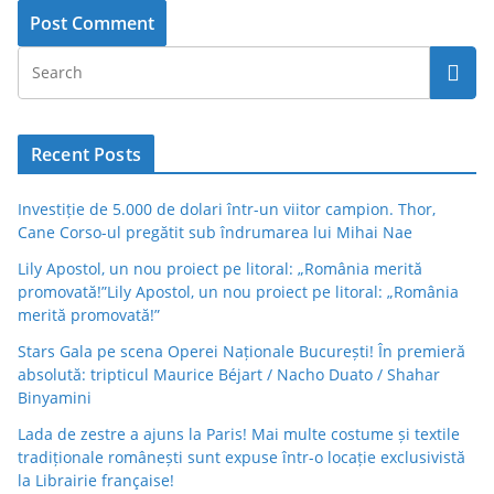
Recent Posts
Investiție de 5.000 de dolari într-un viitor campion. Thor,
Cane Corso-ul pregătit sub îndrumarea lui Mihai Nae
Lily Apostol, un nou proiect pe litoral: „România merită
promovată!”Lily Apostol, un nou proiect pe litoral: „România
merită promovată!”
Stars Gala pe scena Operei Naționale București! În premieră
absolută: tripticul Maurice Béjart / Nacho Duato / Shahar
Binyamini
Lada de zestre a ajuns la Paris! Mai multe costume și textile
tradiționale românești sunt expuse într-o locație exclusivistă
la Librairie française!