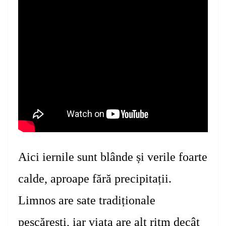
Aici
iernile
sunt
blânde și verile foarte
calde, aproape fără precipitații.
Limnos are sate tradiționale
pescărești, iar viața are alt ritm decât