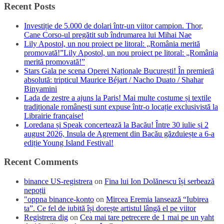
Recent Posts
Investiție de 5.000 de dolari într-un viitor campion. Thor,
Cane Corso-ul pregătit sub îndrumarea lui Mihai Nae
Lily Apostol, un nou proiect pe litoral: „România merită
promovată!”Lily Apostol, un nou proiect pe litoral: „România
merită promovată!”
Stars Gala pe scena Operei Naționale București! În premieră
absolută: tripticul Maurice Béjart / Nacho Duato / Shahar
Binyamini
Lada de zestre a ajuns la Paris! Mai multe costume și textile
tradiționale românești sunt expuse într-o locație exclusivistă la
Librairie française!
Loredana și Speak concertează la Bacău! Între 30 iulie și 2
august 2026, Insula de Agrement din Bacău găzduiește a 6-a
ediție Young Island Festival!
Recent Comments
binance US-registrera
on
Fina lui Ion Dolănescu își serbează
nepoții
"oppna binance-konto
on
Mircea Eremia lansează “Iubirea
ta”. Ce fel de iubită își dorește artistul lângă el pe viitor
Registrera dig
on
Cea mai tare petrecere de 1 mai pe un yaht