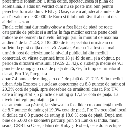
preferințele românilor. Ultima ediție, spectaculoasă și plină de
adrenalină, a adus un verdict cum nu se poate mai bun pentru
perechea formată din CRBL și Oase, care a adjudecat amuleta de
aur în valoare de 30.000 de Euro și titlul mult râvnit al celui de-
al doilea sezon.
Finala celui mai dur reality-show a fost lider de piață pe toate
categoriile de public și a strâns în fața micilor ecrane peste două
milioane de oameni la nivelul întregii țări: în minutul de maximă
audiență de la 21:48, 2.182.000 de telespectatori urmăreau cu
sufletul la gură ediția decisivă. Așadar, Antena 1 a fost cel mai
urmărit post de televiziune la nivelul publicului din mediul
comercial, cu vârsta cuprinsă între 18 și 49 de ani, și a obținut, pe
perioada difuzării emisiunii (19.59-23.42), o audiență medie de 9.1
puncte de rating și o cotă de piață de 26,7%, în timp ce următorul
clasat, Pro TV, înregistra
doar 7.4 puncte de rating și o cotă de piață de 21.7 %. Și în mediul
urban Asia Express a surclasat concurența cu 8.8 puncte de rating și
20,3% cotă de piață, spre deosebire de următorul clasat, Pro TV,
care a înregistrat 7,5 puncte de rating și 17,3 % cotă de piață. La
nivelul întregii populații a țării
clasamentul s-a păstrat, iar show-ul a fost lider cu o audiență medie
de 8.7 puncte de rating și 19,9% cota de piață, Pro Tv ocupând locul
al doilea cu 8,3 puncte de rating și 18,8 % cota de piață. După mai
bine de 5.000 de kilometri parcurși prin Sri Lanka și India, marți
seară, CRBL și Oase, alături de Ruby și Robert, cele două echipe