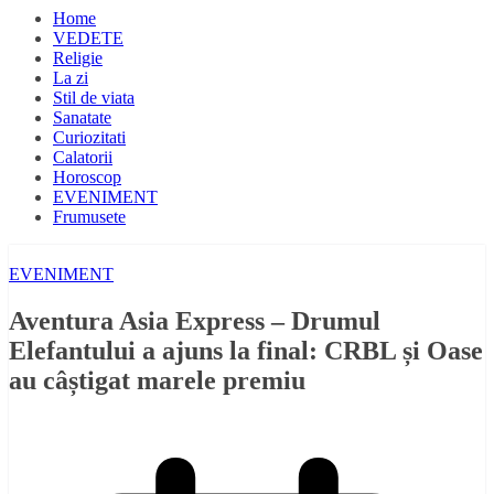
Home
VEDETE
Religie
La zi
Stil de viata
Sanatate
Curiozitati
Calatorii
Horoscop
EVENIMENT
Frumusete
EVENIMENT
Aventura Asia Express – Drumul
Elefantului a ajuns la final: CRBL și Oase
au câștigat marele premiu