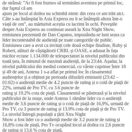
de strânsă: ”Ar fi fost frumos să terminăm aventura pe primul loc,
dar faptul că am
ajuns pe locul al doilea nu schimbă nimic din ceea ce am trăit aici.
Câte s-au întâmplat în Asia Express nu li se întâmplă altora într-o
viață de om”, au mărturisit aceștia cu lacrimi în ochi. Poveştile
despre Asia Express au continuat aseară la Xtra Night Show,
emisiunea prezentată de Dan Capatos, impunându-se luni seara ca
lider incontestabil de audiență pe toate categoriile de public.
Emisiunea care a avut ca invitați cele două echipe finaliste, Ruby și
Robert, alături de câștigătorii CRBL și OASE, a adunat în fața
micilor ecrane 1.134.000 de telespectatori la nivelul publicului din
toată țara, în minutul de maximă audiență, de la 23:44. Așadar, la
nivelul publicului din mediul comercial, cu vârste cuprinse între 18
și 49 de ani, Antena 1 s-a aflat pe primul loc în clasamentul
audiențelor și a obținut pe perioada difuzării emisiunii (23:42 –
01:02) o audiență medie de 4.2 puncte de rating și o cotă de piață de
22%, urmată de Pro TV, cu 3.6 puncte de
rating și 19.2% cota de piață. Clasamentul se păstrează și la nivelul
publicului de la orașe, unde Antena 1 rămâne lider cu o audiență
medie de 3.6 puncte de rating și o cotă de piață de 16,9%, urmată de
Pro TV, cu 3 puncte de rating și 13.9% cota de piață și de Pro TV.
La nivelul întregii populații a țării Xtra Night
Show a fost lider cu o audiență medie de 3.2 puncte de rating și
16,8% cota de piață, Pro Tv ocupând locul al doilea cu 2,6 puncte
de rating și 13,6 % cota de piață.