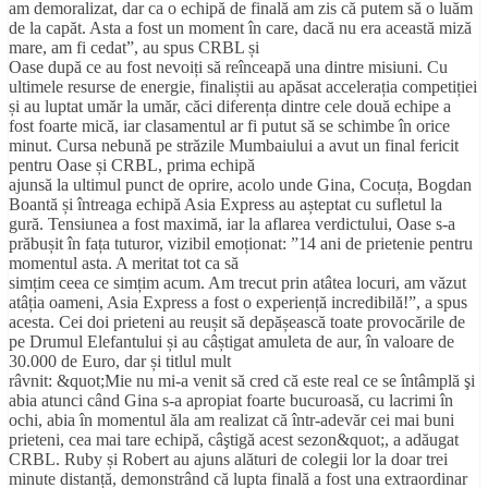
am demoralizat, dar ca o echipă de finală am zis că putem să o luăm
de la capăt. Asta a fost un moment în care, dacă nu era această miză
mare, am fi cedat”, au spus CRBL și
Oase după ce au fost nevoiți să reînceapă una dintre misiuni. Cu
ultimele resurse de energie, finaliștii au apăsat accelerația competiției
și au luptat umăr la umăr, căci diferența dintre cele două echipe a
fost foarte mică, iar clasamentul ar fi putut să se schimbe în orice
minut. Cursa nebună pe străzile Mumbaiului a avut un final fericit
pentru Oase și CRBL, prima echipă
ajunsă la ultimul punct de oprire, acolo unde Gina, Cocuța, Bogdan
Boantă și întreaga echipă Asia Express au așteptat cu sufletul la
gură. Tensiunea a fost maximă, iar la aflarea verdictului, Oase s-a
prăbușit în fața tuturor, vizibil emoționat: ”14 ani de prietenie pentru
momentul asta. A meritat tot ca să
simțim ceea ce simțim acum. Am trecut prin atâtea locuri, am văzut
atâția oameni, Asia Express a fost o experiență incredibilă!”, a spus
acesta. Cei doi prieteni au reușit să depășească toate provocările de
pe Drumul Elefantului și au câștigat amuleta de aur, în valoare de
30.000 de Euro, dar și titlul mult
râvnit: &quot;Mie nu mi-a venit să cred că este real ce se întâmplă şi
abia atunci când Gina s-a apropiat foarte bucuroasă, cu lacrimi în
ochi, abia în momentul ăla am realizat că într-adevăr cei mai buni
prieteni, cea mai tare echipă, câştigă acest sezon&quot;, a adăugat
CRBL. Ruby și Robert au ajuns alături de colegii lor la doar trei
minute distanță, demonstrând că lupta finală a fost una extraordinar