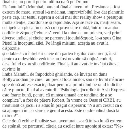
finaliste, au pornit pentru ultima oară pe Drumul
Elefantului în Mumbai, punctul final al aventurii. Presiunea a fost
extrem de mare, stresul i-a măcinat, imprevizibilul le-a dat planurile
peste cap, iar testul suprem a celui mai dur reality show a presupus
multă atenție, coordonare și rapiditate. Așa se face că, marți seară,
echipele au plecat în cursă cu o provocare dublă, într-un maraton
codificat: &quot;Trebuie să veniți la mine cu un prieten, veți primi
diverse indicii și cheițe pe parcursul jocului&quot;, le-a spus Gina
Pistol la începutul zilei. Pe lângă misiuni, aceștia au avut la
dispoziție
și o tabletă cu întrebări cheie din partea foștilor concurenți, însă
pentru a o deschide vedetele au fost nevoite să obțină coduri,
descifrând expresii codificate. Finaliștii au avut de învățat câteva
cuvinte în
limba Marathi, de împodobit ghirlande, de învățat un dans
Bollywoodian pe care l-au predat localnicilor, sau de livrat mâncare
spre două adrese exacte, doar pentru a primi rând pe rând indiciile
către punctul final al aventurii. ”Psihologia jocurilor în Asia Express
este foarte bună, pentru că mintea umană are tendința de a se
complica”, a fost de părere Robert, în vreme ce Oase și CRBL au
mărturisit că jocul i-a adus în pragul disperării: ”Nu am crezut că o
să ajungem într-o stare de genul acesta. Este o adrenalină dusă la
extrem!”.
Cele două echipe finaliste s-au aventurat aseară într-o luptă extrem
de strânsă, pe parcursul căreia au oscilat între agonie și extaz: ”Ne-