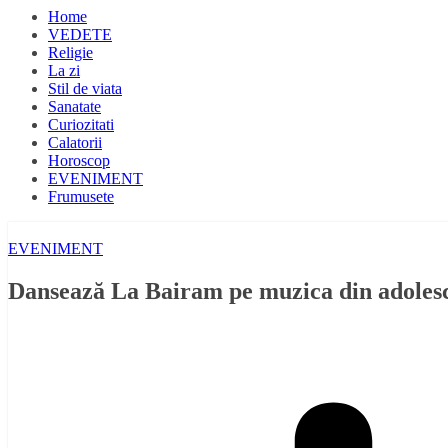
Home
VEDETE
Religie
La zi
Stil de viata
Sanatate
Curiozitati
Calatorii
Horoscop
EVENIMENT
Frumusete
EVENIMENT
Dansează La Bairam pe muzica din adoles