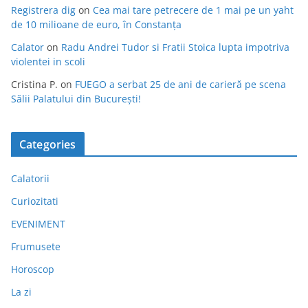
Registrera dig
on
Cea mai tare petrecere de 1 mai pe un yaht
de 10 milioane de euro, în Constanța
Calator
on
Radu Andrei Tudor si Fratii Stoica lupta impotriva
violentei in scoli
Cristina P.
on
FUEGO a serbat 25 de ani de carieră pe scena
Sălii Palatului din București!
Categories
Calatorii
Curiozitati
EVENIMENT
Frumusete
Horoscop
La zi