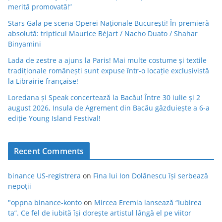
merită promovată!”
Stars Gala pe scena Operei Naționale București! În premieră
absolută: tripticul Maurice Béjart / Nacho Duato / Shahar
Binyamini
Lada de zestre a ajuns la Paris! Mai multe costume și textile
tradiționale românești sunt expuse într-o locație exclusivistă
la Librairie française!
Loredana și Speak concertează la Bacău! Între 30 iulie și 2
august 2026, Insula de Agrement din Bacău găzduiește a 6-a
ediție Young Island Festival!
Recent Comments
binance US-registrera
on
Fina lui Ion Dolănescu își serbează
nepoții
"oppna binance-konto
on
Mircea Eremia lansează “Iubirea
ta”. Ce fel de iubită își dorește artistul lângă el pe viitor