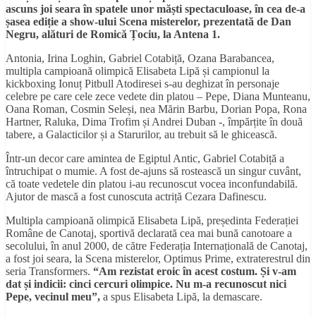
ascuns joi seara în spatele unor măști spectaculoase, în cea de-a
șasea ediție a show-ului Scena misterelor, prezentată de Dan
Negru, alături de Romică Țociu, la Antena 1.
Antonia, Irina Loghin, Gabriel Cotabiță, Ozana Barabancea,
multipla campioană olimpică Elisabeta Lipă și campionul la
kickboxing Ionuț Pitbull Atodiresei s-au deghizat în personaje
celebre pe care cele zece vedete din platou – Pepe, Diana Munteanu,
Oana Roman, Cosmin Seleși, nea Mărin Barbu, Dorian Popa, Rona
Hartner, Raluka, Dima Trofim și Andrei Duban -, împărțite în două
tabere, a Galacticilor și a Starurilor, au trebuit să le ghicească.
Într-un decor care amintea de Egiptul Antic, Gabriel Cotabiță a
întruchipat o mumie. A fost de-ajuns să rostească un singur cuvânt,
că toate vedetele din platou i-au recunoscut vocea inconfundabilă.
Ajutor de mască a fost cunoscuta actriță Cezara Dafinescu.
Multipla campioană olimpică Elisabeta Lipă, președinta Federației
Române de Canotaj, sportivă declarată cea mai bună canotoare a
secolului, în anul 2000, de către Federația Internațională de Canotaj,
a fost joi seara, la Scena misterelor, Optimus Prime, extraterestrul din
seria Transformers.
“Am rezistat eroic în acest costum. Și v-am
dat și indicii: cinci cercuri olimpice. Nu m-a recunoscut nici
Pepe, vecinul meu”,
a spus Elisabeta Lipă, la demascare.