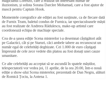
magicianul Lorenzo, care a realizat un interesant număr de
iluzionism, și solista Sorana Darclee Mohamad, care a fost ajutor de
mască pentru Captain Hook.
Momentele coregrafice ale ediției au fost susținute, ca de fiecare dată
de Furnix Team, baletul condus de Furnica, iar spectaculoasele măști
au fost realizate de Andreea Rădulescu, make-up artistul care
coordonează echipa de machiaje speciale.
Cea de-a șasea ediție Scena misterelor i-a desemnat câștigători atât
pe Galactici, cât și pe Staruri, căci ambele tabere au recunoscut un
număr egal de celebrități deghizate. Cei 1.000 de euro câștigați
împreună de cele zece vedete din platou au fost donați unei cauze
umanitare.
Ce alte celebrități au acceptat să se ascundă în spatele măștilor,
telespectatorii vor vedea joi, 11 aprilie, de la ora 20.00, într-o nouă
ediție a show-ului Scena misterelor, prezentată de Dan Negru, alături
de Romică Țociu, la Antena 1.