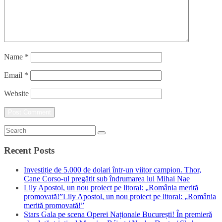
Name
*
Email
*
Website
Recent Posts
Investiție de 5.000 de dolari într-un viitor campion. Thor,
Cane Corso-ul pregătit sub îndrumarea lui Mihai Nae
Lily Apostol, un nou proiect pe litoral: „România merită
promovată!”Lily Apostol, un nou proiect pe litoral: „România
merită promovată!”
Stars Gala pe scena Operei Naționale București! În premieră