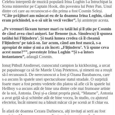
Celebra interpretă de muzică populară Irina Loghin l-a întruchipat la
Scena misterelor pe Captain Hook, din povestea lui Peter Pan. Unul
dintre cei care au recunoscut-o din prima a fost Cosmin Seleși.
“Câte prăjituri am mâncat eu de la doamna Irina Loghin, când
eram prichindel, n-o să uit în vecii vecilor”,
își amintește acesta.
„Pe vremuri făceam turnee mari cu tatăl lui și îl știu pe Cosmin
de când avea cinci anișori. Iar Benone (n.n. Sinulescu) îi spunea
tatălui lui Fliținderu’. Și toată lumea credea că îl cheamă
Fliținderu’ pe taică-su. Iar acum, când am fost mască, s-a
apropiat de mine și mi-a zis încet: „Fliținderu’. Vă spune ceva
acest nume?””, povestește Irina Loghin “Și s-a întors
instantaneu”,
adaugă Cosmin.
Ionuț Pitbull Atodiresei, cunoscutul campion la kickboxing, a urcat
pe papainoage ca să fie Marele Uriaș Prietenos, și nimeni nu a reușit
să-l recunoască. De nerecunoscut a fost și Ozana Barabancea, care
s-a ascuns în spatele unei spectaculoase statui stradale. O surpriză
foarte mare a fost pentru vedetele din platou să afle că în spatele lui
Hellboy s-a ascuns atât de bine una dintre cele mai frumoase artiste
de la noi, Antonia. Deși și-a cântat propria piesă, “Matame”, Antonia
a avut grijă să-și schimbe atât de bine vocea, în studio, cu ajutorul
efectelor, încât nimeni nu a bănuit măcar că pe scenă ar fi chiar ea.
În afară de doamna Cezara Dafinescu, alți invitați ai serii au fost