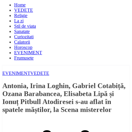
Home
VEDETE
Religie
La zi
Stil de viata
Sanatate
Curiozitati
Calatorii
Horoscop
EVENIMENT
Frumusete
EVENIMENT
VEDETE
Antonia, Irina Loghin, Gabriel Cotabiță,
Ozana Barabancea, Elisabeta Lipă și
Ionuț Pitbull Atodiresei s-au aflat în
spatele măștilor, la Scena misterelor