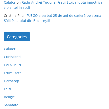
Calator
on
Radu Andrei Tudor si Fratii Stoica lupta impotriva
violentei in scoli
Cristina P.
on
FUEGO a serbat 25 de ani de carieră pe scena
Sălii Palatului din București!
Categories
Calatorii
Curiozitati
EVENIMENT
Frumusete
Horoscop
La zi
Religie
Sanatate