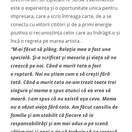
este o experiența și o oportunitate unica pentru
impresara, care a scris întreaga carte, de a se
conecta cu viitorii cititori și de a primi energie
pozitiva si recunoștința celor care au îndrăgit-o și
încă o regreta pe marea artista .
“M-ai făcut să plâng. Relaţia mea a fost una
specială. Şi-a scrificat şi meseria şi viaţa să ne
crească pe noi. Când a murit tata a fost
o ruptură. Noi nu ştiam cum e să creşti fără
tată. Când a murit tata ne-am trezit toate trei
singure şi mama a spus atunci că ea vrea să
moară. I-am spus că nu există aşa ceva. Mama
nu a văzut viaţa fără tata. Am făcut consiliu de
familie şi am stabilit că fiecare să ia
responsabilităţi şi am mai adus-o pe scenă
câţiva ani şi apoi a zis că trebuie să ne crească