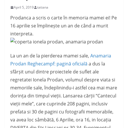
April 5, 2019
tatiana
Prodanca a scris o carte în memoria mamei ei! Pe
16 aprilie se împlinește un an de când a murit
interpreta.
La un an de la pierderea mamei sale,
Anamaria
Prodan Reghecampf: pagină oficială
a dus la
sfârșit unul dintre proiectele de suflet ale
regretatei Ionela Prodan, volumul despre viata si
memoriile sale, îndeplinindu-i astfel cea mai mare
dorința din timpul vieții. Lansarea cărții “Cantecul
vieții mele”, care cuprinde 208 pagini, inclusiv
prefata si 30 de pagini cu fotografii memorabile,
va avea lo
c sâmbătă, 6 Aprilie, ora 16, in locația
DIVERTA din Str Lipscani nr 30-34. Evenimentul