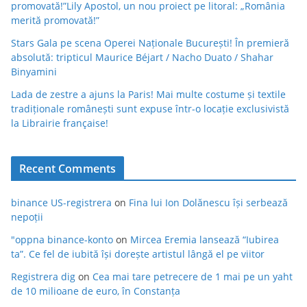
promovată!”Lily Apostol, un nou proiect pe litoral: „România
merită promovată!”
Stars Gala pe scena Operei Naționale București! În premieră
absolută: tripticul Maurice Béjart / Nacho Duato / Shahar
Binyamini
Lada de zestre a ajuns la Paris! Mai multe costume și textile
tradiționale românești sunt expuse într-o locație exclusivistă
la Librairie française!
Recent Comments
binance US-registrera
on
Fina lui Ion Dolănescu își serbează
nepoții
"oppna binance-konto
on
Mircea Eremia lansează “Iubirea
ta”. Ce fel de iubită își dorește artistul lângă el pe viitor
Registrera dig
on
Cea mai tare petrecere de 1 mai pe un yaht
de 10 milioane de euro, în Constanța