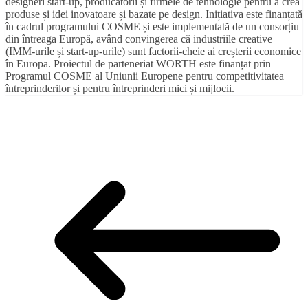
designeri start-up, producătorii și firmele de tehnologie pentru a crea
produse și idei inovatoare și bazate pe design. Inițiativa este finanțată
în cadrul programului COSME și este implementată de un consorțiu
din întreaga Europă, având convingerea că industriile creative
(IMM-urile și start-up-urile) sunt factorii-cheie ai creșterii economice
în Europa. Proiectul de parteneriat WORTH este finanțat prin
Programul COSME al Uniunii Europene pentru competitivitatea
întreprinderilor și pentru întreprinderi mici și mijlocii.