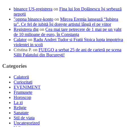
binance US-registrera
on
Fina lui Ion Dolănescu își serbează
nepoții
"oppna binance-konto
on
Mircea Eremia lansează “Iubirea
ta”. Ce fel de iubită își dorește artistul lângă el pe viitor
Registrera dig
on
Cea mai tare petrecere de 1 mai pe un yaht
de 10 milioane de euro, în Constanța
Calator
on
Radu Andrei Tudor si Fratii Stoica lupta impotriva
violentei in scoli
Cristina P.
on
FUEGO a serbat 25 de ani de carieră pe scena
Sălii Palatului din București!
Categories
Calatorii
Curiozitati
EVENIMENT
Frumusete
Horoscop
La zi
Religie
Sanatate
Stil de viata
Uncategorized