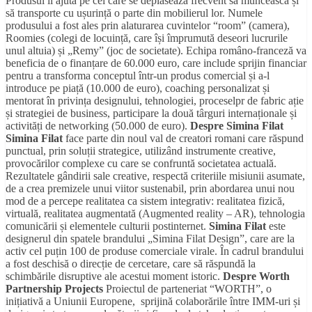
Produsul îi ajută pe cei care se deplasează frecvent să muncească și
să transporte cu ușurință o parte din mobilierul lor. Numele
produsului a fost ales prin alaturarea cuvintelor “room” (camera),
Roomies (colegi de locuință, care își împrumută deseori lucrurile
unul altuia) și „Remy” (joc de societate). Echipa româno-franceză va
beneficia de o finanțare de 60.000 euro, care include sprijin financiar
pentru a transforma conceptul într-un produs comercial și a-l
introduce pe piață (10.000 de euro), coaching personalizat și
mentorat în privința designului, tehnologiei, proceselpr de fabric ație
și strategiei de business, participare la două târguri internaționale și
activități de networking (50.000 de euro).
Despre Simina Filat
Simina Filat
face parte din noul val de creatori romani care răspund
punctual, prin soluții strategice, utilizând instrumente creative,
provocărilor complexe cu care se confruntă societatea actuală.
Rezultatele gândirii sale creative, respectă criteriile misiunii asumate,
de a crea premizele unui viitor sustenabil, prin abordarea unui nou
mod de a percepe realitatea ca sistem integrativ: realitatea fizică,
virtuală, realitatea augmentată (Augmented reality – AR), tehnologia
comunicării și elementele culturii postinternet.
Simina Filat
este
designerul din spatele brandului „Simina Filat Design”, care are la
activ cel puțin 100 de produse comerciale virale. În cadrul brandului
a fost deschisă o direcție de cercetare, care să răspundă la
schimbările disruptive ale acestui moment istoric.
Despre Worth
Partnership Projects
Proiectul de parteneriat “WORTH”, o
inițiativă a Uniunii Europene, sprijină colaborările între IMM-uri și