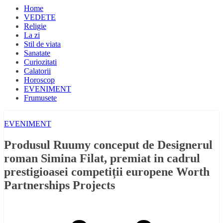
Home
VEDETE
Religie
La zi
Stil de viata
Sanatate
Curiozitati
Calatorii
Horoscop
EVENIMENT
Frumusete
EVENIMENT
Produsul Ruumy conceput de Designerul
roman Simina Filat, premiat in cadrul
prestigioasei competiții europene Worth
Partnerships Projects