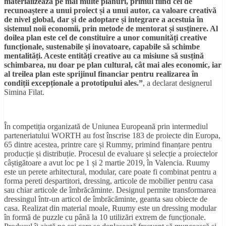
materializează pe mai multe planuri, primul fiind cel de
recunoaștere a unui proiect și a unui autor, ca valoare creativă
de nivel global, dar și de adoptare și integrare a acestuia în
sistemul noii economii, prin metode de mentorat și susținere. Al
doilea plan este cel de constituire a unor comunități creative
funcționale, sustenabile și inovatoare, capabile să schimbe
mentalități. Aceste entități creative au ca misiune să susțină
schimbarea, nu doar pe plan cultural, cât mai ales economic, iar
al treilea plan este sprijinul financiar pentru realizarea în
condiții excepționale a prototipului ales.”
, a declarat designerul
Simina Filat.
În competiția organizată de Uniunea Europeană prin intermediul
parteneriatului WORTH au fost înscrise 183 de proiecte din Europa,
65 dintre acestea, printre care și Rummy, primind finanțare pentru
producție și distribuție. Procesul de evaluare și selecție a proiectelor
câștigătoare a avut loc pe 1 și 2 martie 2019, în Valencia. Ruumy
este un perete arhitectural, modular, care poate fi combinat pentru a
forma pereti despartitori, dressing, articole de mobilier pentru casa
sau chiar articole de îmbrăcăminte. Designul permite transformarea
dressingul într-un articol de îmbrăcăminte, geanta sau obiecte de
casa. Realizat din material moale, Ruumy este un dressing modular
în formă de puzzle cu până la 10 utilizări extrem de funcționale.