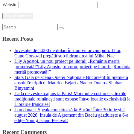
Website
Recent Posts
Investiție de 5.000 de dolari într-un viitor campion. Thor,
Cane Corso-ul pregătit sub îndrumarea lui Mihai Nae
Lily Apostol, un nou proiect pe litoral: „România merită
promovată!”Lily Apostol, un nou proiect pe litoral: „România
merită promovată!”
Stars Gala pe scena Operei Naționale București! În premieră
absolută: tripticul Maurice Béjart / Nacho Duato / Shahar
Binyamini
Lada de zestre a ajuns la Paris! Mai multe costume și textile
tradiționale românești sunt expuse într-o locație exclusivistă la
Librairie française!
Loredana și Speak concertează la Bacău! Între 30 iulie și 2
august 2026, Insula de Agrement din Bacău găzduiește a 6-a
ediție Young Island Festival!
Recent Comments