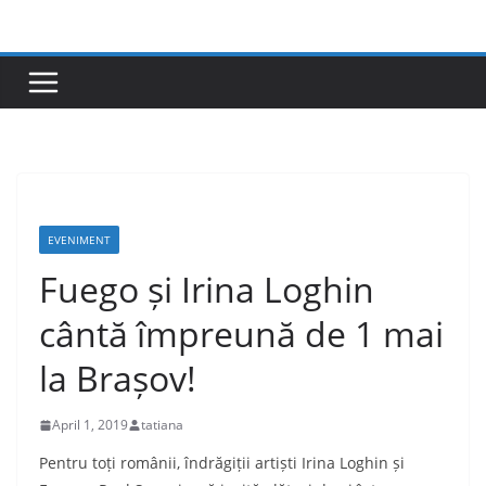
Skip
to
content
EVENIMENT
Fuego și Irina Loghin
cântă împreună de 1 mai
la Brașov!
April 1, 2019
tatiana
Pentru toți românii, îndrăgiții artiști Irina Loghin și