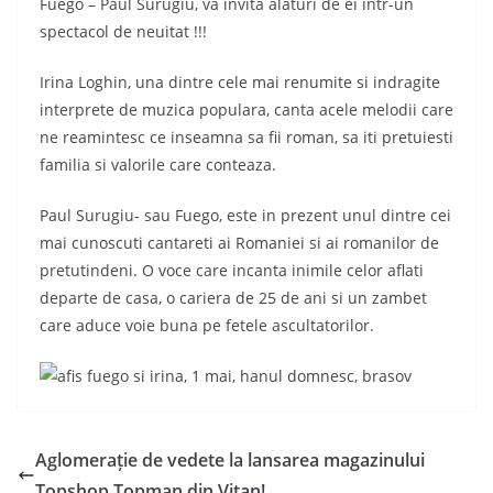
Fuego – Paul Surugiu, vă invită alături de ei într-un
spectacol de neuitat !!!
Irina Loghin, una dintre cele mai renumite si indragite
interprete de muzica populara, canta acele melodii care
ne reamintesc ce inseamna sa fii roman, sa iti pretuiesti
familia si valorile care conteaza.
Paul Surugiu- sau Fuego, este in prezent unul dintre cei
mai cunoscuti cantareti ai Romaniei si ai romanilor de
pretutindeni. O voce care incanta inimile celor aflati
departe de casa, o cariera de 25 de ani si un zambet
care aduce voie buna pe fetele ascultatorilor.
Aglomerație de vedete la lansarea magazinului
Topshop Topman din Vitan!