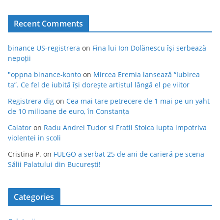
Recent Comments
binance US-registrera
on
Fina lui Ion Dolănescu își serbează
nepoții
"oppna binance-konto
on
Mircea Eremia lansează “Iubirea
ta”. Ce fel de iubită își dorește artistul lângă el pe viitor
Registrera dig
on
Cea mai tare petrecere de 1 mai pe un yaht
de 10 milioane de euro, în Constanța
Calator
on
Radu Andrei Tudor si Fratii Stoica lupta impotriva
violentei in scoli
Cristina P.
on
FUEGO a serbat 25 de ani de carieră pe scena
Sălii Palatului din București!
Categories