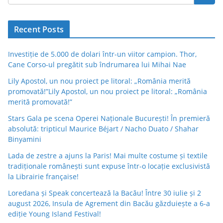
Recent Posts
Investiție de 5.000 de dolari într-un viitor campion. Thor,
Cane Corso-ul pregătit sub îndrumarea lui Mihai Nae
Lily Apostol, un nou proiect pe litoral: „România merită
promovată!”Lily Apostol, un nou proiect pe litoral: „România
merită promovată!”
Stars Gala pe scena Operei Naționale București! În premieră
absolută: tripticul Maurice Béjart / Nacho Duato / Shahar
Binyamini
Lada de zestre a ajuns la Paris! Mai multe costume și textile
tradiționale românești sunt expuse într-o locație exclusivistă
la Librairie française!
Loredana și Speak concertează la Bacău! Între 30 iulie și 2
august 2026, Insula de Agrement din Bacău găzduiește a 6-a
ediție Young Island Festival!