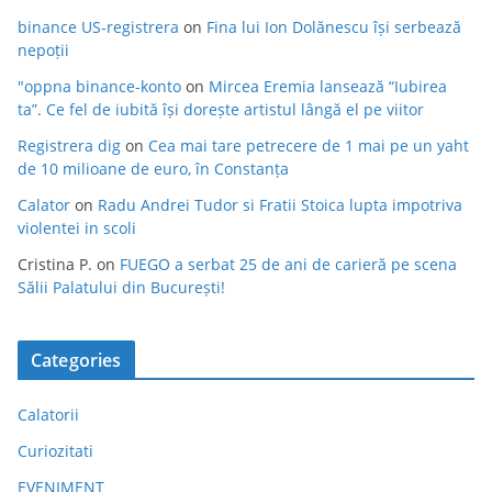
binance US-registrera
on
Fina lui Ion Dolănescu își serbează
nepoții
"oppna binance-konto
on
Mircea Eremia lansează “Iubirea
ta”. Ce fel de iubită își dorește artistul lângă el pe viitor
Registrera dig
on
Cea mai tare petrecere de 1 mai pe un yaht
de 10 milioane de euro, în Constanța
Calator
on
Radu Andrei Tudor si Fratii Stoica lupta impotriva
violentei in scoli
Cristina P.
on
FUEGO a serbat 25 de ani de carieră pe scena
Sălii Palatului din București!
Categories
Calatorii
Curiozitati
EVENIMENT