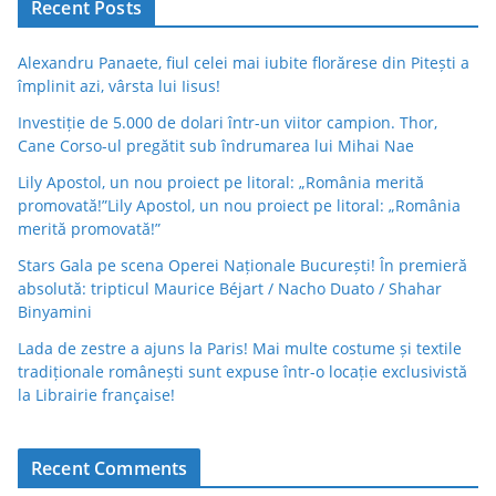
Recent Posts
Alexandru Panaete, fiul celei mai iubite florărese din Pitești a
împlinit azi, vârsta lui Iisus!
Investiție de 5.000 de dolari într-un viitor campion. Thor,
Cane Corso-ul pregătit sub îndrumarea lui Mihai Nae
Lily Apostol, un nou proiect pe litoral: „România merită
promovată!”Lily Apostol, un nou proiect pe litoral: „România
merită promovată!”
Stars Gala pe scena Operei Naționale București! În premieră
absolută: tripticul Maurice Béjart / Nacho Duato / Shahar
Binyamini
Lada de zestre a ajuns la Paris! Mai multe costume și textile
tradiționale românești sunt expuse într-o locație exclusivistă
la Librairie française!
Recent Comments