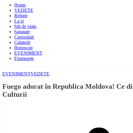
Home
VEDETE
Religie
La zi
Stil de viata
Sanatate
Curiozitati
Calatorii
Horoscop
EVENIMENT
Frumusete
EVENIMENT
VEDETE
Fuego adorat în Republica Moldova! Ce dis
Culturii