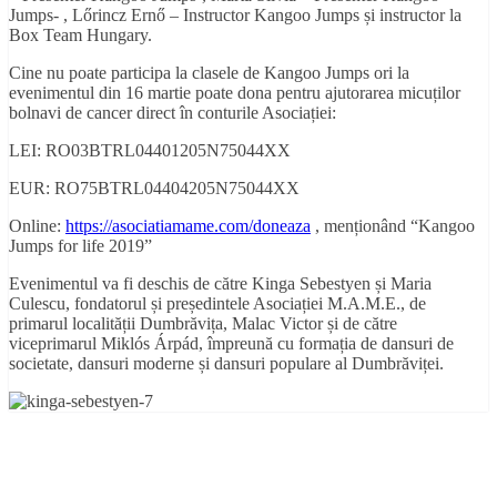
Jumps- , Lőrincz Ernő – Instructor Kangoo Jumps și instructor la
Box Team Hungary.
Cine nu poate participa la clasele de Kangoo Jumps ori la
evenimentul din 16 martie poate dona pentru ajutorarea micuților
bolnavi de cancer direct în conturile Asociației:
LEI: RO03BTRL04401205N75044XX
EUR: RO75BTRL04404205N75044XX
Online:
https://asociatiamame.com/doneaza
, menționând “Kangoo
Jumps for life 2019”
Evenimentul va fi deschis de către Kinga Sebestyen și Maria
Culescu, fondatorul și președintele Asociației M.A.M.E., de
primarul localității Dumbrăvița, Malac Victor și de către
viceprimarul Miklós Árpád, împreună cu formația de dansuri de
societate, dansuri moderne și dansuri populare al Dumbrăviței.