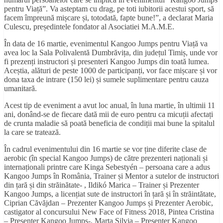
pentru Viață”. Va asteptam cu drag, pe toti iubitorii acestui sport, să
facem împreună mișcare și, totodată, fapte bune!”, a declarat Maria
Culescu, președintele fondator al Asociatiei M.A.M.E.
În data de 16 martie, evenimentul Kangoo Jumps pentru Viață va
avea loc la Sala Polivalentă Dumbrăvița, din județul Timiș, unde vor
fi prezenți instructori și presenteri Kangoo Jumps din toată lumea.
Aceștia, alături de peste 1000 de participanți, vor face mișcare și vor
dona taxa de intrare (150 lei) și sumele suplimentare pentru cauza
umanitară.
Acest tip de eveniment a avut loc anual, în luna martie, în ultimii 11
ani, donând-se de fiecare dată mii de euro pentru ca micuții afectați
de crunta maladie să poată beneficia de condiții mai bune la spitalul
la care se tratează.
În cadrul evenimentului din 16 martie se vor ține diferite clase de
aerobic (în special Kangoo Jumps) de către prezenteri naționali și
internaționali printre care Kinga Sebestyén – persoana care a adus
Kangoo Jumps în România, Trainer și Mentor a sutelor de instructori
din țară și din străinătate- , Ildikó Marica – Trainer și Prezenter
Kangoo Jumps, a licențiat sute de instructori în țară și în străintătate,
Ciprian Căvăjdan – Prezenter Kangoo Jumps și Prezenter Aerobic,
castigator al concursului New Face of Fitness 2018, Pintea Cristina
– Presenter Kangoo Jumps-, Marta Silvia – Presenter Kangoo