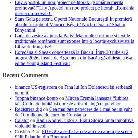
Lily Apostol, un nou proiect pe litoral: „România merită
promovată!”Lily Apostol, un nou proiect pe litoral: „România
merită promovată!”
Stars Gala pe scena Operei Naționale București! În premieră
absolută: tripticul Maurice Béjart / Nacho Duato / Shahar
Binyamini
Lada de zestre a ajuns la Paris! Mai multe costume și textile
tradiționale românești sunt expuse într-o locație exclusivistă la
Librairie française!
Loredana și Speak concertează la Bacău! Între 30 iulie și 2
august 2026, Insula de Agrement din Bacău găzduiește a 6-a
ediție Young Island Festival!
Recent Comments
binance US-registrera
on
Fina lui Ion Dolănescu își serbează
nepoții
"oppna binance-konto
on
Mircea Eremia lansează “Iubirea
ta”. Ce fel de iubită își dorește artistul lângă el pe viitor
Registrera dig
on
Cea mai tare petrecere de 1 mai pe un yaht
de 10 milioane de euro, în Constanța
Calator
on
Radu Andrei Tudor si Fratii Stoica lupta impotriva
violentei in scoli
Cristina P.
on
FUEGO a serbat 25 de ani de carieră pe scena
Sălii Palatului din București!