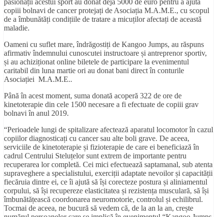
pasionații acestui sport au donat deja 5000 de euro pentru a ajuta
copiii bolnavi de cancer protejați de Asociația M.A.M.E., cu scopul
de a îmbunătăți condițiile de tratare a micuților afectați de această
maladie.
Oameni cu suflet mare, îndrăgostiți de Kangoo Jumps, au răspuns
afirmativ îndemnului cunoscutei instructoare și antreprenor sportiv,
și au achiziționat online biletele de participare la evenimentul
caritabil din luna martie ori au donat bani direct în conturile
Asociației M.A.M.E..
Până în acest moment, suma donată acoperă 322 de ore de
kinetoterapie din cele 1500 necesare a fi efectuate de copiii grav
bolnavi în anul 2019.
“Perioadele lungi de spitalizare afectează aparatul locomotor în cazul
copiilor diagnosticați cu cancer sau alte boli grave. De aceea,
serviciile de kinetoterapie și fizioterapie de care ei beneficiază în
cadrul Centrului Steluțelor sunt extrem de importante pentru
recuperarea lor completă. Cei mici efectuează saptamanal, sub atenta
supraveghere a specialistului, exerciții adaptate nevoilor și capacității
fiecăruia dintre ei, ce îi ajută să își corecteze postura și aliniamentul
corpului, să își recupereze elasticitatea și rezistența musculară, să își
îmbunătățească coordonarea neuromotorie, controlul și echilibrul.
Tocmai de aceea, ne bucură să vedem că, de la an la an, crește
numărul persoanelor care se implică în evenimentul “Kangoo Jumps