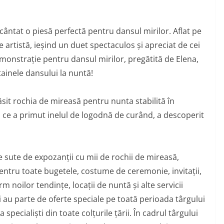
cântat o piesă perfectă pentru dansul mirilor. Aflat pe
 artistă, ieșind un duet spectaculos și apreciat de cei
emonstrație pentru dansul mirilor, pregătită de Elena,
 tainele dansului la nuntă!
găsit rochia de mireasă pentru nunta stabilită în
 ce a primut inelul de logodnă de curând, a descoperit
e sute de expozanții cu mii de rochii de mireasă
,
entru toate bugetele, costume de ceremonie, invitații,
 noilor tendințe, locații de nuntă și alte servicii
ei au parte de oferte speciale pe toată perioada târgului
 specialiști din toate colțurile țării. În cadrul târgului