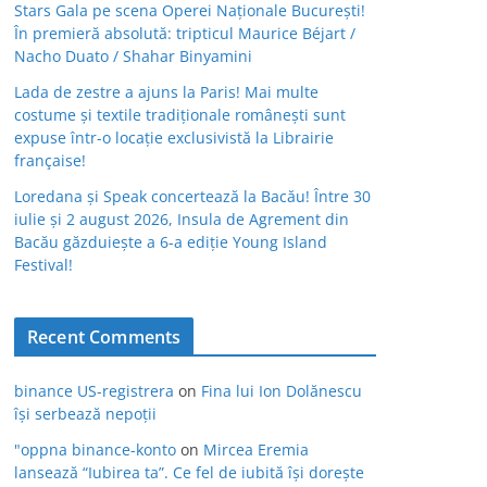
Stars Gala pe scena Operei Naționale București!
În premieră absolută: tripticul Maurice Béjart /
Nacho Duato / Shahar Binyamini
Lada de zestre a ajuns la Paris! Mai multe
costume și textile tradiționale românești sunt
expuse într-o locație exclusivistă la Librairie
française!
Loredana și Speak concertează la Bacău! Între 30
iulie și 2 august 2026, Insula de Agrement din
Bacău găzduiește a 6-a ediție Young Island
Festival!
Recent Comments
binance US-registrera
on
Fina lui Ion Dolănescu
își serbează nepoții
"oppna binance-konto
on
Mircea Eremia
lansează “Iubirea ta”. Ce fel de iubită își dorește