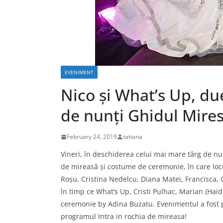
EVENIMENT
Nico și What’s Up, du
de nunți Ghidul Mires
February 24, 2019
tatiana
Vineri
, în deschiderea celui mai mare târg de nu
de mireasă și costume de ceremonie, în care locu
Roșu, Cristina Nedelcu, Diana Matei, Francisca, O
în timp ce What
’s Up, Cristi Pulhac, Marian (Hai
ceremonie by Adina Buzatu. Evenimentul a fost
programul Intra in rochia de mireasa!