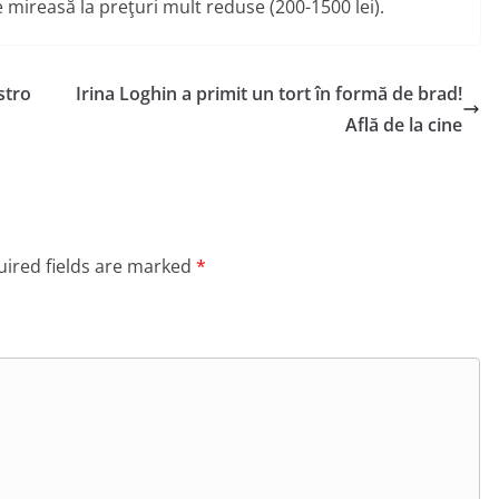
e mireasă la preţuri mult reduse (200-1500 lei).
stro
Irina Loghin a primit un tort în formă de brad!
Află de la cine
ired fields are marked
*