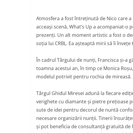
Atmosfera a fost întreținută de Nico care a 
acceași scenă,
What
’s Up a acompaniat-o pe
prezenți. Un alt moment artistic a fost o d
soția lui CRBL. Ea așteaptă mirii să îi învețe
În cadrul Târgului de nunți, Francisca și-a 
toamna acestui an, în timp ce Monica Roșu,
modelul potrivit pentru rochia de mireasă.
Târgul Ghidul Miresei adună la fiecare ediți
verighete cu diamante și pietre prețioase p
sute de idei pentru decorul de nuntă conform
necesare organizării nunții. Tinerii însurăț
și pot beneficia de consultanță gratuită de la