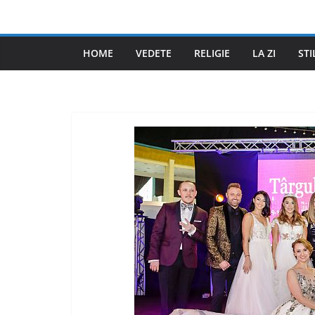
Skip
to
content
HOME
VEDETE
RELIGIE
LA ZI
STI