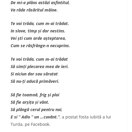
De mi-a plâns astăzi asfintitul,
Va râde răsăritul mâine.
Te voi trăda, cum m-ai trădat.
In slove, timp și dor nestins.
Vei ști cum arde așteptarea,
Cum se răsfrânge-n necuprins.
Te voi trăda, cum m-ai trădat
Să simți plecarea mea de ieri.
Si niciun dor sau sărutat
Să nu-ți aducă primăveri.
Să fie toamnă, frig și ploi
Să fie arșița și vânt.
Să plângă cerul pentru noi,
E si ” Adio ” un …cuvânt.”
, a postat fosta iubită a lui
Turda, pe Facebook.