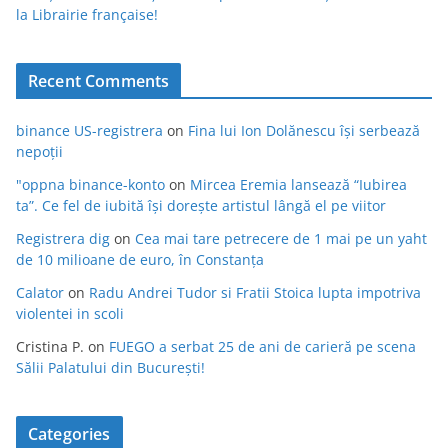
la Librairie française!
Recent Comments
binance US-registrera
on
Fina lui Ion Dolănescu își serbează
nepoții
"oppna binance-konto
on
Mircea Eremia lansează “Iubirea
ta”. Ce fel de iubită își dorește artistul lângă el pe viitor
Registrera dig
on
Cea mai tare petrecere de 1 mai pe un yaht
de 10 milioane de euro, în Constanța
Calator
on
Radu Andrei Tudor si Fratii Stoica lupta impotriva
violentei in scoli
Cristina P.
on
FUEGO a serbat 25 de ani de carieră pe scena
Sălii Palatului din București!
Categories