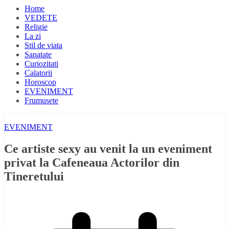
Home
VEDETE
Religie
La zi
Stil de viata
Sanatate
Curiozitati
Calatorii
Horoscop
EVENIMENT
Frumusete
EVENIMENT
Ce artiste sexy au venit la un eveniment
privat la Cafeneaua Actorilor din
Tineretului