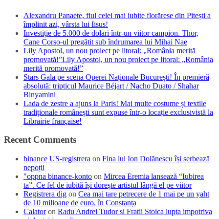
Alexandru Panaete, fiul celei mai iubite florărese din Pitești a
împlinit azi, vârsta lui Iisus!
Investiție de 5.000 de dolari într-un viitor campion. Thor,
Cane Corso-ul pregătit sub îndrumarea lui Mihai Nae
Lily Apostol, un nou proiect pe litoral: „România merită
promovată!”Lily Apostol, un nou proiect pe litoral: „România
merită promovată!”
Stars Gala pe scena Operei Naționale București! În premieră
absolută: tripticul Maurice Béjart / Nacho Duato / Shahar
Binyamini
Lada de zestre a ajuns la Paris! Mai multe costume și textile
tradiționale românești sunt expuse într-o locație exclusivistă la
Librairie française!
Recent Comments
binance US-registrera
on
Fina lui Ion Dolănescu își serbează
nepoții
"oppna binance-konto
on
Mircea Eremia lansează “Iubirea
ta”. Ce fel de iubită își dorește artistul lângă el pe viitor
Registrera dig
on
Cea mai tare petrecere de 1 mai pe un yaht
de 10 milioane de euro, în Constanța
Calator
on
Radu Andrei Tudor si Fratii Stoica lupta impotriva