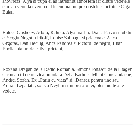
showbizz. Alya si trupa ei au intretinut atmosfera iar dintre vedetele
care au venit la eveniment le enumaram pe solistele si actritele Olga
Balan.
Raluca Guslicov, Adora, Raluka, Alyanna Lu, Diana Parvu si iubitul
ei Sergiu Negotiu Piloff, Louise Sabbagh si prietena ei Anca
Grgoras, Dan Heciug, Anca Pandrea si Pictorul de negru, Elian
Bacila, alaturi de cativa prieteni,
Roxana Dragan de la Radio Romania, Simona Ionascu de la HtagPr
si cantaretii de muzica populara Delia Barbu si Mihai Constandache,
Andrei Stefan, Ex „Pariu cu viata” si „Dansez pentru tine sau
Adrian Lepadatu, solista Neylini si impresarul ei, plus multe alte
vedete.