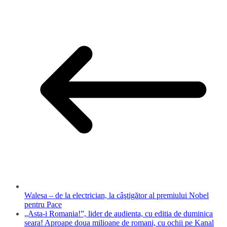
Walesa – de la electrician, la câştigător al premiului Nobel
pentru Pace
„Asta-i Romania!”, lider de audienta, cu editia de duminica
seara! Aproape doua milioane de romani, cu ochii pe Kanal