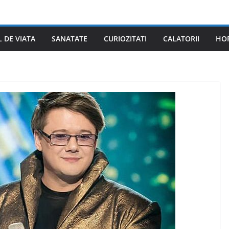
L DE VIATA
SANATATE
CURIOZITATI
CALATORII
HO