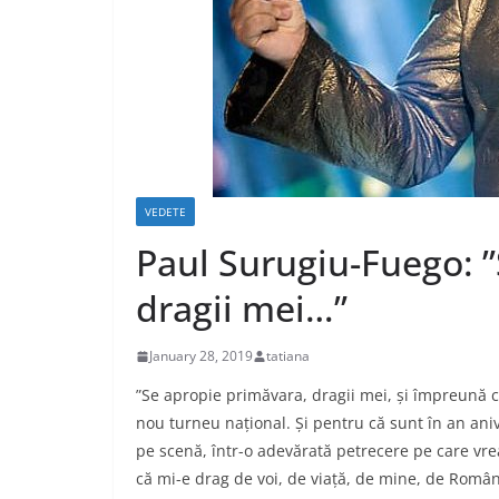
VEDETE
Paul Surugiu-Fuego: 
dragii mei…”
January 28, 2019
tatiana
”Se apropie primăvara, dragii mei, și împreună c
nou turneu național. Și pentru că sunt în an aniv
pe scenă, într-o adevărată petrecere pe care vre
că mi-e drag de voi, de viață, de mine, de Români