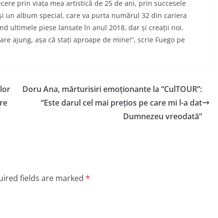
recere prin viața mea artistică de 25 de ani, prin succesele
și un album special, care va purta numărul 32 din cariera
 ultimele piese lansate în anul 2018, dar și creații noi.
are ajung, așa că stați aproape de mine!”, scrie Fuego pe
lor
Doru Ana, mărturisiri emoționante la “CulTOUR”:
re
“Este darul cel mai prețios pe care mi l-a dat
Dumnezeu vreodată”
ired fields are marked
*