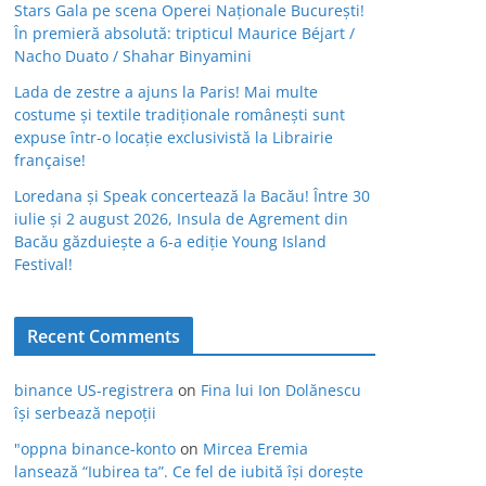
Stars Gala pe scena Operei Naționale București!
În premieră absolută: tripticul Maurice Béjart /
Nacho Duato / Shahar Binyamini
Lada de zestre a ajuns la Paris! Mai multe
costume și textile tradiționale românești sunt
expuse într-o locație exclusivistă la Librairie
française!
Loredana și Speak concertează la Bacău! Între 30
iulie și 2 august 2026, Insula de Agrement din
Bacău găzduiește a 6-a ediție Young Island
Festival!
Recent Comments
binance US-registrera
on
Fina lui Ion Dolănescu
își serbează nepoții
"oppna binance-konto
on
Mircea Eremia
lansează “Iubirea ta”. Ce fel de iubită își dorește