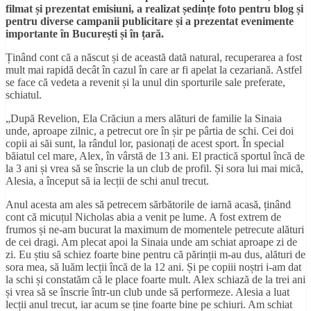
filmat și prezentat emisiuni, a realizat ședințe foto pentru blog și
pentru diverse campanii publicitare și a prezentat evenimente
importante în București și în țară.
Ținând cont că a născut și de această dată natural, recuperarea a fost
mult mai rapidă decât în cazul în care ar fi apelat la cezariană. Astfel
se face că vedeta a revenit și la unul din sporturile sale preferate,
schiatul.
„După Revelion, Ela Crăciun a mers alături de familie la Sinaia
unde, aproape zilnic, a petrecut ore în șir pe pârtia de schi. Cei doi
copii ai săi sunt, la rândul lor, pasionați de acest sport. În special
băiatul cel mare, Alex, în vârstă de 13 ani. El practică sportul încă de
la 3 ani și vrea să se înscrie la un club de profil. Și sora lui mai mică,
Alesia, a început să ia lecții de schi anul trecut.
Anul acesta am ales să petrecem sărbătorile de iarnă acasă, ținând
cont că micuțul Nicholas abia a venit pe lume. A fost extrem de
frumos și ne-am bucurat la maximum de momentele petrecute alături
de cei dragi. Am plecat apoi la Sinaia unde am schiat aproape zi de
zi. Eu știu să schiez foarte bine pentru că părinții m-au dus, alături de
sora mea, să luăm lecții încă de la 12 ani. Și pe copiii noștri i-am dat
la schi și constatăm că le place foarte mult. Alex schiază de la trei ani
și vrea să se înscrie într-un club unde să performeze. Alesia a luat
lecții anul trecut, iar acum se ține foarte bine pe schiuri. Am schiat