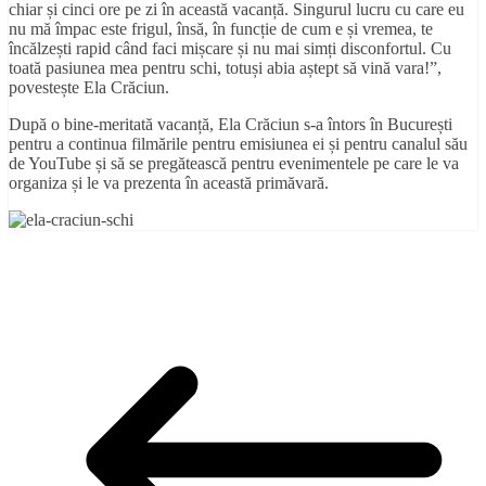
chiar și cinci ore pe zi în această vacanță. Singurul lucru cu care eu
nu mă împac este frigul, însă, în funcție de cum e și vremea, te
încălzești rapid când faci mișcare și nu mai simți disconfortul. Cu
toată pasiunea mea pentru schi, totuși abia aștept să vină vara!”,
povestește Ela Crăciun.
După o bine-meritată vacanță, Ela Crăciun s-a întors în București
pentru a continua filmările pentru emisiunea ei și pentru canalul său
de YouTube și să se pregătească pentru evenimentele pe care le va
organiza și le va prezenta în această primăvară.