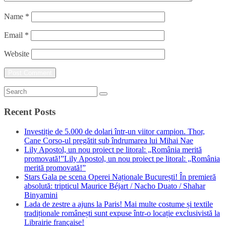
Name
*
Email
*
Website
Recent Posts
Investiție de 5.000 de dolari într-un viitor campion. Thor,
Cane Corso-ul pregătit sub îndrumarea lui Mihai Nae
Lily Apostol, un nou proiect pe litoral: „România merită
promovată!”Lily Apostol, un nou proiect pe litoral: „România
merită promovată!”
Stars Gala pe scena Operei Naționale București! În premieră
absolută: tripticul Maurice Béjart / Nacho Duato / Shahar
Binyamini
Lada de zestre a ajuns la Paris! Mai multe costume și textile
tradiționale românești sunt expuse într-o locație exclusivistă la
Librairie française!