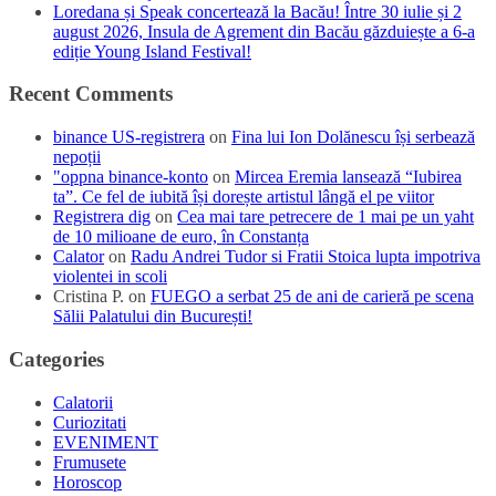
Loredana și Speak concertează la Bacău! Între 30 iulie și 2
august 2026, Insula de Agrement din Bacău găzduiește a 6-a
ediție Young Island Festival!
Recent Comments
binance US-registrera
on
Fina lui Ion Dolănescu își serbează
nepoții
"oppna binance-konto
on
Mircea Eremia lansează “Iubirea
ta”. Ce fel de iubită își dorește artistul lângă el pe viitor
Registrera dig
on
Cea mai tare petrecere de 1 mai pe un yaht
de 10 milioane de euro, în Constanța
Calator
on
Radu Andrei Tudor si Fratii Stoica lupta impotriva
violentei in scoli
Cristina P.
on
FUEGO a serbat 25 de ani de carieră pe scena
Sălii Palatului din București!
Categories
Calatorii
Curiozitati
EVENIMENT
Frumusete
Horoscop