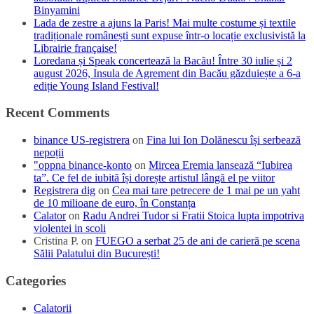
Binyamini
Lada de zestre a ajuns la Paris! Mai multe costume și textile
tradiționale românești sunt expuse într-o locație exclusivistă la
Librairie française!
Loredana și Speak concertează la Bacău! Între 30 iulie și 2
august 2026, Insula de Agrement din Bacău găzduiește a 6-a
ediție Young Island Festival!
Recent Comments
binance US-registrera
on
Fina lui Ion Dolănescu își serbează
nepoții
"oppna binance-konto
on
Mircea Eremia lansează “Iubirea
ta”. Ce fel de iubită își dorește artistul lângă el pe viitor
Registrera dig
on
Cea mai tare petrecere de 1 mai pe un yaht
de 10 milioane de euro, în Constanța
Calator
on
Radu Andrei Tudor si Fratii Stoica lupta impotriva
violentei in scoli
Cristina P.
on
FUEGO a serbat 25 de ani de carieră pe scena
Sălii Palatului din București!
Categories
Calatorii