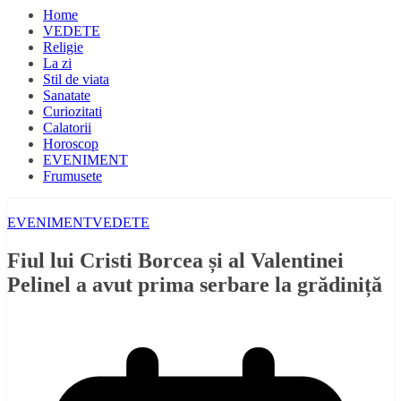
Home
VEDETE
Religie
La zi
Stil de viata
Sanatate
Curiozitati
Calatorii
Horoscop
EVENIMENT
Frumusete
EVENIMENT
VEDETE
Fiul lui Cristi Borcea și al Valentinei
Pelinel a avut prima serbare la grădiniță