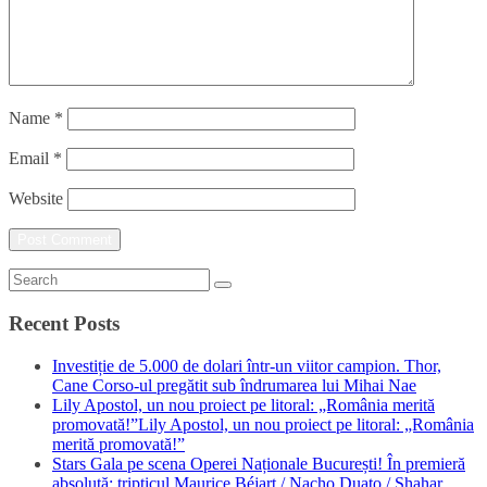
Name
*
Email
*
Website
Recent Posts
Investiție de 5.000 de dolari într-un viitor campion. Thor,
Cane Corso-ul pregătit sub îndrumarea lui Mihai Nae
Lily Apostol, un nou proiect pe litoral: „România merită
promovată!”Lily Apostol, un nou proiect pe litoral: „România
merită promovată!”
Stars Gala pe scena Operei Naționale București! În premieră
absolută: tripticul Maurice Béjart / Nacho Duato / Shahar