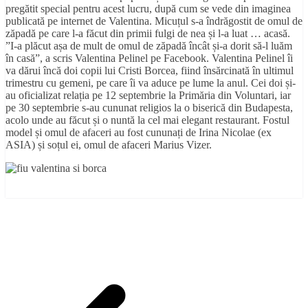
pregătit special pentru acest lucru, după cum se vede din imaginea
publicată pe internet de Valentina. Micuțul s-a îndrăgostit de omul de
zăpadă pe care l-a făcut din primii fulgi de nea și l-a luat … acasă.
”I-a plăcut așa de mult de omul de zăpadă încât și-a dorit să-l luăm
în casă”, a scris Valentina Pelinel pe Facebook. Valentina Pelinel îi
va dărui încă doi copii lui Cristi Borcea, fiind însărcinată în ultimul
trimestru cu gemeni, pe care îi va aduce pe lume la anul. Cei doi și-
au oficializat relația pe 12 septembrie la Primăria din Voluntari, iar
pe 30 septembrie s-au cununat religios la o biserică din Budapesta,
acolo unde au făcut și o nuntă la cel mai elegant restaurant. Fostul
model și omul de afaceri au fost cununați de Irina Nicolae (ex
ASIA) și soțul ei, omul de afaceri Marius Vizer.