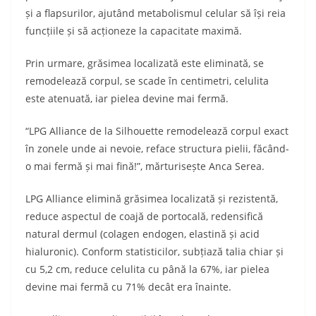
și a flapsurilor, ajutând metabolismul celular să își reia
funcțiile și să acționeze la capacitate maximă.
Prin urmare, grăsimea localizată este eliminată, se
remodelează corpul, se scade în centimetri, celulita
este atenuată, iar pielea devine mai fermă.
“LPG Alliance de la Silhouette remodelează corpul exact
în zonele unde ai nevoie, reface structura pielii, făcând-
o mai fermă și mai fină!”, mărturisește Anca Serea.
LPG Alliance elimină grăsimea localizată și rezistentă,
reduce aspectul de coajă de portocală, redensifică
natural dermul (colagen endogen, elastină și acid
hialuronic). Conform statisticilor, subțiază talia chiar și
cu 5,2 cm, reduce celulita cu până la 67%, iar pielea
devine mai fermă cu 71% decât era înainte.