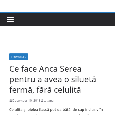
Skip
to
content
FRUMUSETE
Ce face Anca Serea
pentru a avea o siluetă
fermă, fără celulită
December 10, 2018
tatiana
Celulita și pielea flască pot da bătăi de cap inclusiv în