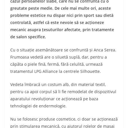
cazul persoanelor slabe, care nu se confruntă cu o
greutate peste medie. De cele mai multe ori, aceste
probleme estetice nu dispar nici prin sport sau dietă
controlată, astfel că este nevoie să se acționeze
mecanic asupra țesuturilor afectate, prin tratamente
de salon specifice.
Cu o situație asemănătoare se confruntă și Anca Serea.
Frumoasa vedetă are o siluetă suplă, dar, pentru a
căpăta o piele fină, fermă, fără celulită, urmează
tratamentul LPG Alliance la centrele Silhouette.
Vedeta îmbracă un costum alb, din material textil,
pentru ca apoi corpul să îi fie remodelat de dispozitivul
aparatului revoluționar ce acționează pe baza
tehnologiei de endermologie.
Nu se folosesc produse cosmetice, ci doar se acționează
prin stimularea mecanică, cu ajutorul rolelor de masaj