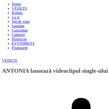
Home
VEDETE
Religie
La zi
Stil de viata
Sanatate
Curiozitati
Calatorii
Horoscop
EVENIMENT
Frumusete
VEDETE
ANTONIA lansează videoclipul single-ulu