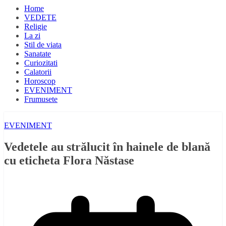
Home
VEDETE
Religie
La zi
Stil de viata
Sanatate
Curiozitati
Calatorii
Horoscop
EVENIMENT
Frumusete
EVENIMENT
Vedetele au strălucit în hainele de blană
cu eticheta Flora Năstase