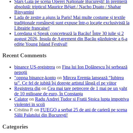
Stars Gala pe scena Operei Naționale București! În premieră
absolută: tripticul Maurice Béjart / Nacho Duato / Shahar
Binyamini
Lada de zestre a ajuns la Paris! Mai multe costume și textile
tradiționale românești sunt expuse într-o locație exclusivistă la
Librairie française!
Loredana și Speak concertează la Bacău! Între 30 iulie și 2
august 2026, Insula de Agrement din Bacău găzduiește a 6-a
ediție Young Island Festival!
Recent Comments
binance US-registrera
on
Fina lui Ion Dolănescu își serbează
nepoții
"oppna binance-konto
on
Mircea Eremia lansează “Iubirea
ta”. Ce fel de iubită își dorește artistul lângă el pe viitor
Registrera dig
on
Cea mai tare petrecere de 1 mai pe un yaht
de 10 milioane de euro, în Constanța
Calator
on
Radu Andrei Tudor si Fratii Stoica lupta impotriva
violentei in scoli
Cristina P.
on
FUEGO a serbat 25 de ani de carieră pe scena
Sălii Palatului din București!
Categories