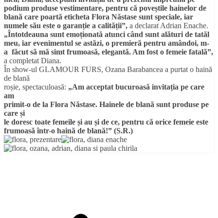
podium produse vestimentare, pentru că poveștile hainelor de
blană care poartă eticheta Flora Năstase sunt speciale, iar
numele său este o garanție a calității”,
a declarat Adrian Enache.
„Întotdeauna sunt emoționată atunci când sunt alături de tatăl
meu, iar evenimentul se astăzi, o premieră pentru amândoi, m-
a făcut să mă simt frumoasă, elegantă. Am fost o femeie fatală”,
a completat Diana.
În show-ul GLAMOUR FURS, Ozana Barabancea a purtat o haină
de blană
roșie, spectaculoasă:
„Am acceptat bucuroasă invitația pe care
am
primit-o de la Flora Năstase. Hainele de blană sunt produse pe
care și
le doresc toate femeile și au și de ce, pentru că orice femeie este
frumoasă într-o haină de blană!” (S.R.)