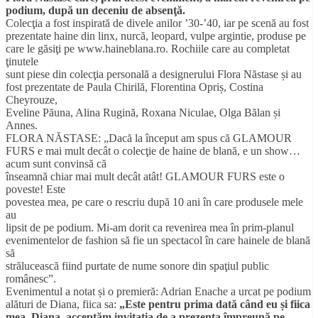
podium, după un deceniu de absenţă.
Colecţia a fost inspirată de divele anilor ’30-’40, iar pe scenă au fost
prezentate haine din linx, nurcă, leopard, vulpe argintie, produse pe
care le găsiţi pe www.haineblana.ro. Rochiile care au completat
ţinutele
sunt piese din colecţia personală a designerului Flora Năstase și au
fost prezentate de Paula Chirilă, Florentina Opriș, Costina
Cheyrouze,
Eveline Păuna, Alina Rugină, Roxana Niculae, Olga Bălan și
Annes.
FLORA NĂSTASE: „Dacă la început am spus că GLAMOUR
FURS e mai mult decât o colecţie de haine de blană, e un show…
acum sunt convinsă că
înseamnă chiar mai mult decât atât! GLAMOUR FURS este o
poveste! Este
povestea mea, pe care o rescriu după 10 ani în care produsele mele
au
lipsit de pe podium. Mi-am dorit ca revenirea mea în prim-planul
evenimentelor de fashion să fie un spectacol în care hainele de blană
să
strălucească fiind purtate de nume sonore din spaţiul public
românesc”.
Evenimentul a notat și o premieră: Adrian Enache a urcat pe podium
alături de Diana, fiica sa:
„Este pentru prima dată când eu și fiica
mea, Diana, acceptăm invitația de a prezenta împreună pe