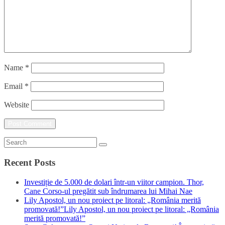
Name
*
Email
*
Website
Recent Posts
Investiție de 5.000 de dolari într-un viitor campion. Thor,
Cane Corso-ul pregătit sub îndrumarea lui Mihai Nae
Lily Apostol, un nou proiect pe litoral: „România merită
promovată!”Lily Apostol, un nou proiect pe litoral: „România
merită promovată!”