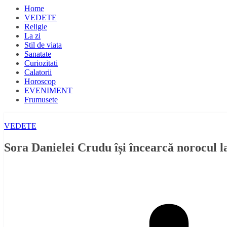
Home
VEDETE
Religie
La zi
Stil de viata
Sanatate
Curiozitati
Calatorii
Horoscop
EVENIMENT
Frumusete
VEDETE
Sora Danielei Crudu își încearcă norocul la