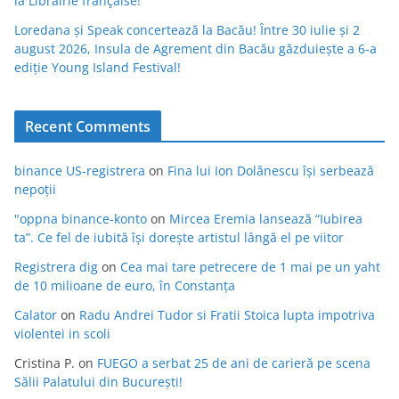
la Librairie française!
Loredana și Speak concertează la Bacău! Între 30 iulie și 2
august 2026, Insula de Agrement din Bacău găzduiește a 6-a
ediție Young Island Festival!
Recent Comments
binance US-registrera
on
Fina lui Ion Dolănescu își serbează
nepoții
"oppna binance-konto
on
Mircea Eremia lansează “Iubirea
ta”. Ce fel de iubită își dorește artistul lângă el pe viitor
Registrera dig
on
Cea mai tare petrecere de 1 mai pe un yaht
de 10 milioane de euro, în Constanța
Calator
on
Radu Andrei Tudor si Fratii Stoica lupta impotriva
violentei in scoli
Cristina P.
on
FUEGO a serbat 25 de ani de carieră pe scena
Sălii Palatului din București!