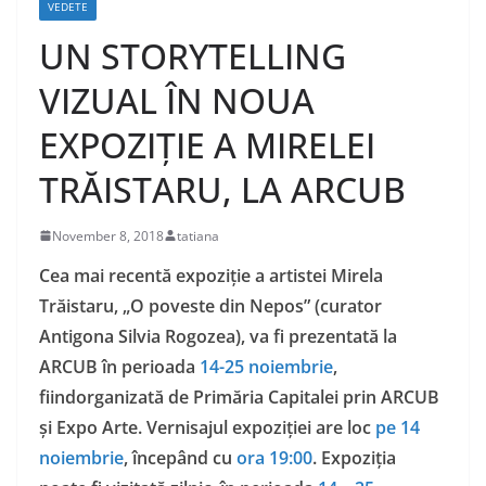
VEDETE
UN STORYTELLING
VIZUAL ÎN NOUA
EXPOZIȚIE A MIRELEI
TRĂISTARU, LA ARCUB
November 8, 2018
tatiana
Cea mai recentă expoziție a artistei Mirela
Trăistaru, „O poveste din Nepos” (curator
Antigona Silvia Rogozea), va fi prezentată la
ARCUB în perioada
14-25 noiembrie
,
fiindorganizată de Primăria Capitalei prin ARCUB
și Expo Arte. Vernisajul expoziției are loc
pe
14
noiembrie
, începând cu
ora 19:00
. Expoziția