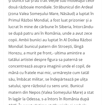
și bunicii săi și-au trăit viețile sub modelajul celor
două războaie mondiale. Străbunicul din Ardeal
(zona Valea Someșului Mare, Năsăud) a luptat în
Primul Război Mondial, a fost luat prizonier și a
lucrat în mine de cărbune în Siberia, întorcându-
se după patru ani în România, unde a avut zece
copii. Ambii buniici au luptat în Al Doilea Război
Mondial: bunicul patern din Stroești, lângă
Horezu, a murit pe front,- ultima amintire a
tatălui artistei despre figura sa paternă se
concentrează asupra imaginii unde el copil, de
mână cu fratele mai mic, urmărește cum tatăl
său, îmbăcat militar, se îndepărtează pe ulița
satului, spre războiul cu sens unic. Bunicul
matern din Nepos (Valea Someșului Mare) a stat
în lagăr la Odessa, s-a întors în România după