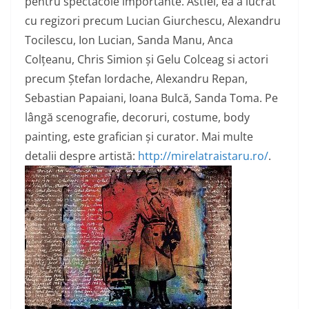
pentru spectacole importante. Astfel, ea a lucrat
cu regizori precum Lucian Giurchescu, Alexandru
Tocilescu, Ion Lucian, Sanda Manu, Anca
Colțeanu, Chris Simion și Gelu Colceag si actori
precum Ștefan Iordache, Alexandru Repan,
Sebastian Papaiani, Ioana Bulcă, Sanda Toma. Pe
lângă scenografie, decoruri, costume, body
painting, este grafician și curator. Mai multe
detalii despre artistă:
http://
mirelatraistaru.ro/
.