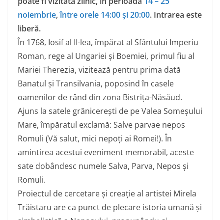
poate fi vizitată zilnic, în perioada
14 – 25
noiembrie
,
între orele 14:00 și 20:00
. Intrarea este
liberă.
În 1768, Iosif al II-lea, împărat al Sfântului Imperiu
Roman, rege al Ungariei și Boemiei, primul fiu al
Mariei Therezia, vizitează pentru prima dată
Banatul și Transilvania, poposind în casele
oamenilor de rând din zona Bistrița-Năsăud.
Ajuns la satele grănicerești de pe Valea Someșului
Mare, împăratul exclamă: Salve parvae nepos
Romuli (Vă salut, mici nepoți ai Romei!). În
amintirea acestui eveniment memorabil, aceste
sate dobândesc numele Salva, Parva, Nepos și
Romuli.
Proiectul de cercetare și creație al artistei Mirela
Trăistaru are ca punct de plecare istoria umană și