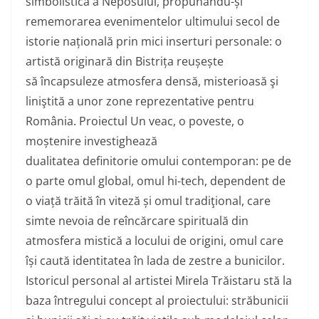
simbolistică a Neposului, propunându-și
rememorarea evenimentelor ultimului secol de
istorie națională prin mici inserturi personale: o
artistă originară din Bistrița reușește
să încapsuleze atmosfera densă, misterioasă şi
liniştită a unor zone reprezentative pentru
România. Proiectul Un veac, o poveste, o
moștenire investighează
dualitatea definitorie omului contemporan: pe de
o parte omul global, omul hi-tech, dependent de
o viață trăită în viteză și omul tradiţional, care
simte nevoia de reîncărcare spirituală din
atmosfera mistică a locului de origini, omul care
își caută identitatea în lada de zestre a bunicilor.
Istoricul personal al artistei Mirela Trăistaru stă la
baza întregului concept al proiectului: străbunicii