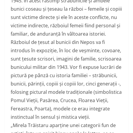
1945. În acest răstimp străbunicile și ambele
bunici coseau și țeseau la război – femeile și copiii
sunt victime directe și ele în aceste conflicte, nu
victime indirecte, războiul femeii fiind personal și
familiar, de anduranță în vâltoarea istoriei.
Războiul de țesut al bunicii din Nepos va fi
introdus în expoziție, în loc de veșminte, covoare,
sunt țesute scrisori, imagini de familie, scrisoarea
bunicului militar din 1943. Vor fi expuse lucrări de
pictură pe pânză cu istoria familiei – străbunicii,
bunicii, părinții, copiii și copiii lor, cinci generații -,
folosing pictural modele tradiționale (simbolistica
Pomul Vieții, Pasărea, Crucea, Floarea Vieții,
Fereastra, Poarta), modele ce erau integrate
instinctual în sensul și mistica vieții.
„Mirela Trăistaru aparține unei categorii fun de