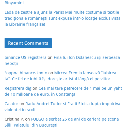
Binyamini
Lada de zestre a ajuns la Paris! Mai multe costume și textile
tradiționale românești sunt expuse într-o locație exclusivistă
la Librairie française!
Recent Comments
binance US-registrera
on
Fina lui Ion Dolănescu își serbează
nepoții
"oppna binance-konto
on
Mircea Eremia lansează “Iubirea
ta”. Ce fel de iubită își dorește artistul lângă el pe viitor
Registrera dig
on
Cea mai tare petrecere de 1 mai pe un yaht
de 10 milioane de euro, în Constanța
Calator
on
Radu Andrei Tudor si Fratii Stoica lupta impotriva
violentei in scoli
Cristina P.
on
FUEGO a serbat 25 de ani de carieră pe scena
Sălii Palatului din București!