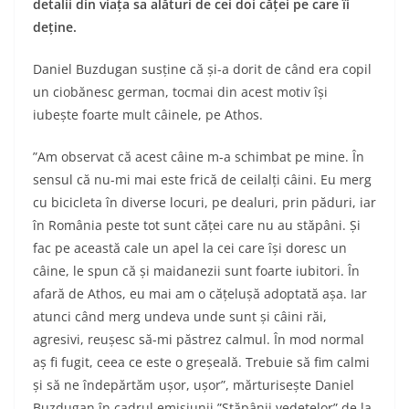
detalii din viața sa alături de cei doi căței pe care îi
deține.
Daniel Buzdugan susține că și-a dorit de când era copil
un ciobănesc german, tocmai din acest motiv își
iubește foarte mult câinele, pe Athos.
”Am observat că acest câine m-a schimbat pe mine. În
sensul că nu-mi mai este frică de ceilalți câini. Eu merg
cu bicicleta în diverse locuri, pe dealuri, prin păduri, iar
în România peste tot sunt căței care nu au stăpâni. Și
fac pe această cale un apel la cei care își doresc un
câine, le spun că și maidanezii sunt foarte iubitori. În
afară de Athos, eu mai am o cățelușă adoptată așa. Iar
atunci când merg undeva unde sunt și câini răi,
agresivi, reușesc să-mi păstrez calmul. În mod normal
aș fi fugit, ceea ce este o greșeală. Trebuie să fim calmi
și să ne îndepărtăm ușor, ușor”, mărturisește Daniel
Buzdugan în cadrul emisiunii ”Stăpânii vedetelor” de la