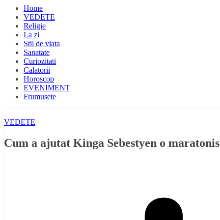
Home
VEDETE
Religie
La zi
Stil de viata
Sanatate
Curiozitati
Calatorii
Horoscop
EVENIMENT
Frumusete
VEDETE
Cum a ajutat Kinga Sebestyen o maratonistă