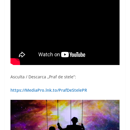
Asculta / Descarca „Praf de stele”:
https://MediaPro.lnk.
to/PrafDeStelePR