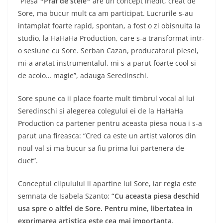
“Piesa *
Praf de stele
* are un concept inedit, creat de
Sore, ma bucur mult ca am participat. Lucrurile s-au
intamplat foarte rapid, spontan, a fost o zi obisnuita la
studio, la HaHaHa Production, care s-a transformat intr-
o sesiune cu Sore. Serban Cazan, producatorul piesei,
mi-a aratat instrumentalul, mi s-a parut foarte cool si
de acolo… magie”, adauga Seredinschi.
Sore spune ca ii place foarte mult timbrul vocal al lui
Seredinschi si alegerea colegului ei de la HaHaHa
Production ca partener pentru aceasta piesa noua i s-a
parut una fireasca: “Cred ca este un artist valoros din
noul val si ma bucur sa fiu prima lui partenera de
duet”.
Conceptul clipulului ii apartine lui Sore, iar regia este
semnata de Isabela Szanto:
“Cu aceasta piesa deschid
usa spre o altfel de Sore. Pentru mine, libertatea in
exprimarea artistica este cea mai importanta.