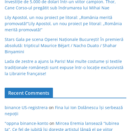
Investiție de 5.000 de dolari într-un viitor campion. Thor,
Cane Corso-ul pregătit sub îndrumarea lui Mihai Nae
Lily Apostol, un nou proiect pe litoral: „România merită
promovată!”Lily Apostol, un nou proiect pe litoral: „România
merită promovată!”
Stars Gala pe scena Operei Naționale București! În premieră
absolută: tripticul Maurice Béjart / Nacho Duato / Shahar
Binyamini
Lada de zestre a ajuns la Paris! Mai multe costume și textile
tradiționale românești sunt expuse într-o locație exclusivistă
la Librairie française!
Recent Comments
binance US-registrera
on
Fina lui Ion Dolănescu își serbează
nepoții
"oppna binance-konto
on
Mircea Eremia lansează “Iubirea
ta”. Ce fel de iubită își dorește artistul lângă el pe viitor