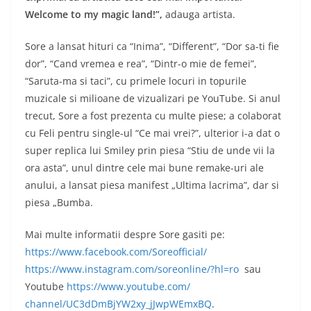
Welcome to my magic land!”,
adauga artista.
Sore a lansat hituri ca “Inima”, “Different”, “Dor sa-ti fie
dor”, “Cand vremea e rea”, “Dintr-o mie de femei”,
“Saruta-ma si taci”, cu primele locuri in topurile
muzicale si milioane de vizualizari pe YouTube. Si anul
trecut, Sore a fost prezenta cu multe piese; a colaborat
cu Feli pentru single-ul “Ce mai vrei?”, ulterior i-a dat o
super replica lui Smiley prin piesa “Stiu de unde vii la
ora asta”, unul dintre cele mai bune remake-uri ale
anului, a lansat piesa manifest „Ultima lacrima”, dar si
piesa „Bumba.
Mai multe informatii despre Sore gasiti pe:
https://www.facebook.com/
Soreofficial/
https://www.instagram.com/
soreonline/?hl=ro
sau
Youtube
https://www.youtube.com/
channel/UC3dDmBjYW2xy_
jJwpWEmxBQ
.