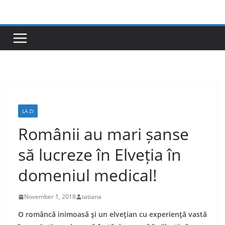
Skip
to
content
LA ZI
Românii au mari șanse
să lucreze în Elveția în
domeniul medical!
November 1, 2018
tatiana
O
româncă inimoasă și un elvețian
cu experiență vastă