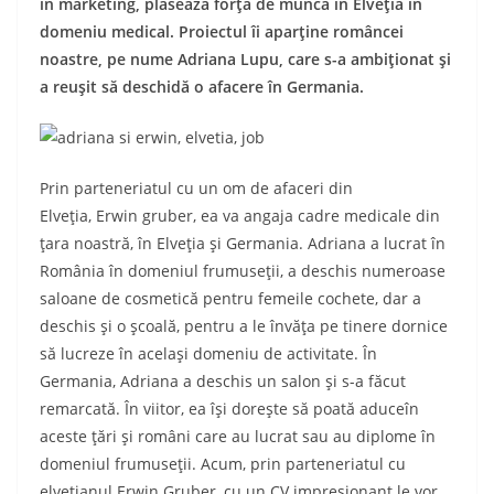
în marketing,
plasează forță de muncă în Elveția în
domeniu medical. Proiectul îi aparține româncei
noastre, pe nume Adriana Lupu, care s-a ambiționat și
a reușit să deschidă o afacere în Germania.
Prin parteneriatul cu un om de afaceri din
Elveția,
Erwin gruber,
ea va angaja cadre medicale
din
țara noastră,
în Elveția și Germania.
Adriana a lucrat în
România în domeniul frumuseții, a deschis numeroase
saloane de cosmetică pentru femeile cochete, dar a
deschis și o școală, pentru a le învăța pe tinere dornice
să lucreze în același domeniu de activitate. În
Germania, Adriana a deschis un salon și s-a făcut
remarcată.
În viitor, ea își dorește să poată aduceîn
aceste țări și români care au lucrat sau au diplome în
domeniul frumuseții.
Acum, prin parteneriatul cu
elvețianul Erwin
Gruber, cu un CV impresionant le vor