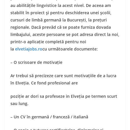
au abilitățile lingvistice la acest nivel. De aceea am
stabilit
î
n proiect
ș
i pentru deschiderea unei
ș
colii,
cursuri de limbă germană la București, la prețuri
regionale. Dacă
prev
ă
d
c
ă
se poate furniza dovada
limbajului, aceste persoane se pot adresa direct la noi,
printr-o aplicație completă pentru noi
la
elvetiajobs.ro
cu următoarele documente:
– O scrisoare de motivație
Ar trebui să precizeze care sunt motivațiile de a lucra
în Elveția. Ce fond profesional are
poziție ar dori sa profeseze in Elveția pe termen scurt
sau lung.
– Un CV în germană / franceză / italiană