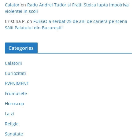
Calator
on
Radu Andrei Tudor si Fratii Stoica lupta impotriva
violentei in scoli
Cristina P.
on
FUEGO a serbat 25 de ani de carieră pe scena
Sălii Palatului din București!
Categories
Calatorii
Curiozitati
EVENIMENT
Frumusete
Horoscop
La zi
Religie
Sanatate