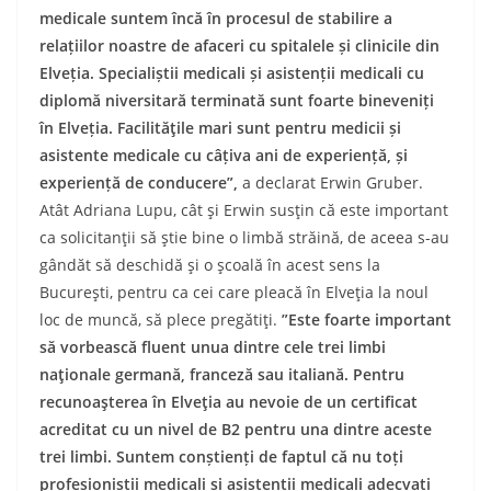
medicale suntem încă în procesul de stabilire a
relațiilor noastre de afaceri cu spitalele și clinicile din
Elveția. Specialiștii medicali și asistenții medicali cu
diplomă niversitară terminat
ă
sunt foarte bineveniți
în Elveția.
Facilit
ăț
ile
mari sunt pentru medicii și
asistente medicale cu câțiva ani de experiență, și
experiență de conducere
”,
a declarat Erwin Gruber.
Atât Adriana Lupu, cât și Erwin susțin că este important
ca solicitanții să știe bine o limbă străină, de aceea s-au
gândăt să deschidă și o școală în acest sens la
București, pentru ca cei care pleacă în Elveția la noul
loc de muncă, să plece pregătiți.
”Este foarte important
să vorbească fluent unua dintre cele trei limbi
naționale germană, franceză sau italiană. Pentru
recunoașterea în Elveția au nevoie de un certificat
acreditat cu un nivel de B2 pentru una dintre
aceste
trei limbi. Suntem conștienți de faptul că nu toți
profesioniștii medicali și asistenții medicali adecvați