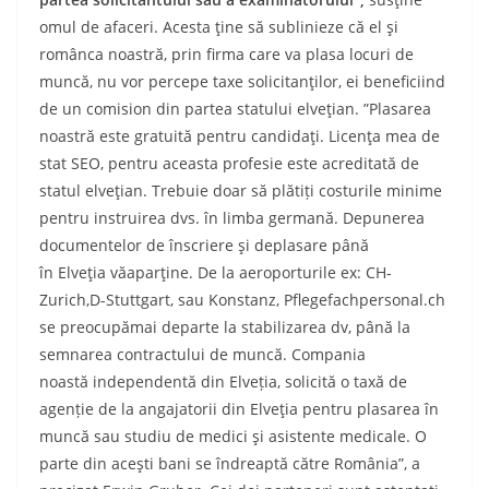
omul de afaceri. Acesta ține să sublinieze că
el și
românca noastră, prin
firma care va plasa locuri de
muncă, nu
vor
percep
e
taxe
solicitanților, ei beneficiind
de un comision din partea statului elvețian.
”Plasarea
noastră este gratuită pentru candidați.
Licen
ț
a
mea de
stat SEO, pentru aceasta profesie este acreditat
ă
de
statul
e
lve
ț
ian
. Trebuie doar să plătiți costurile minime
pentru instruirea dvs.
î
n limba germană. Depunerea
documentelor de înscriere
ș
i deplasare
p
â
n
ă
î
n
E
lve
ț
ia
v
ă
apar
ț
ine
. De la aeroporturile ex: CH-
Zurich,D-Stuttgart, sau Konstanz, Pflegefachpersonal.ch
se
pr
e
ocup
ă
mai departe la stabilizarea dv,
p
â
n
ă
la
semnarea contractului de munc
ă.
Compania
noast
ă
independentă din Elveția, solicită o taxă de
agenție de la angajatorii
din Elveția pentru plasarea în
muncă sau studiu de medici și asistente medicale. O
parte din acești bani se îndreaptă către România”, a