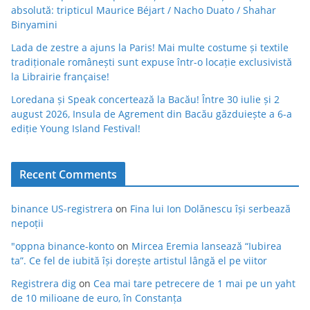
absolută: tripticul Maurice Béjart / Nacho Duato / Shahar
Binyamini
Lada de zestre a ajuns la Paris! Mai multe costume și textile
tradiționale românești sunt expuse într-o locație exclusivistă
la Librairie française!
Loredana și Speak concertează la Bacău! Între 30 iulie și 2
august 2026, Insula de Agrement din Bacău găzduiește a 6-a
ediție Young Island Festival!
Recent Comments
binance US-registrera
on
Fina lui Ion Dolănescu își serbează
nepoții
"oppna binance-konto
on
Mircea Eremia lansează “Iubirea
ta”. Ce fel de iubită își dorește artistul lângă el pe viitor
Registrera dig
on
Cea mai tare petrecere de 1 mai pe un yaht
de 10 milioane de euro, în Constanța