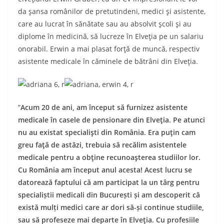
da șansa românilor de pretutindeni, medici și asistente,
care au lucrat în sănătate sau au absolvit școli și au
diplome în medicină, să lucreze în Elveția
p
e un salariu
onorabil. Erwin a mai plasat forță de muncă, respectiv
asistente medicale în căminele de bătrâni din Elveția.
”
Acum 20 de ani, am început să furnizez asistente
medicale în casele de pensionare din Elveția. Pe atunci
nu au existat specialiști din România. Era puțin cam
greu fa
ță
de ast
ă
zi, trebuia să rec
ă
lim asistentele
medicale pentru a obține recunoașterea studiilor lor.
Cu Rom
â
nia am
î
nceput anul acesta!
Acest lucru se
datorează faptului că am participat la un târg pentru
specialiștii medicali din București și am descoperit că
există mulți medici care ar dori să-și continue studiile,
sau s
ă
profeseze mai departe
î
n
Elve
ț
ia
. Cu profesiile