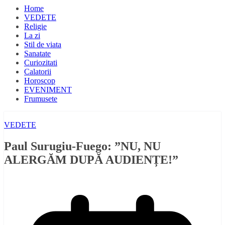
Home
VEDETE
Religie
La zi
Stil de viata
Sanatate
Curiozitati
Calatorii
Horoscop
EVENIMENT
Frumusete
VEDETE
Paul Surugiu-Fuego: ”NU, NU
ALERGĂM DUPĂ AUDIENȚE!”