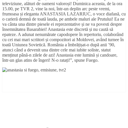
televiziune, alături de oameni valoroși! Duminica aceasta, de la ora
15.00, pe TVR 2, vine la noi, într-un deplin arc peste vremi,
frumoasa și eleganta ANASTASIA LAZARIUC, o voce diafană, cu
o carieră demnă de toată lauda, pe ambele maluri ale Prutului! Ea ne
va cânta una dintre piesele ei reprezentative și ne va povesti despre
însemnătatea Basarabiei! Anastasia este discretă și nu caută să
epateze. A adunat nenumărate capodopere în repertoriu, colaborând
cu cei mai mari scriitori și compozitori ai Moldovei, având turnee în
toată Uniunea Sovietică. România a îmbrățișat-o după anii ’90,
atunci când a devenit una dintre cele mai iubite soliste, statut
menținut până-n zilele de azi! Anastasia este lumină și candoare,
într-un glas atins de îngeri! N-o ratați!”, spune Fuego.