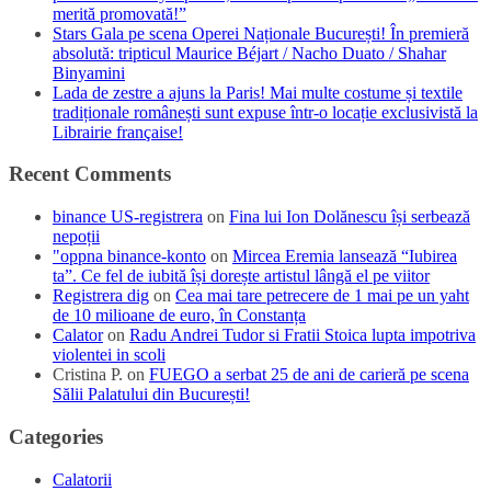
merită promovată!”
Stars Gala pe scena Operei Naționale București! În premieră
absolută: tripticul Maurice Béjart / Nacho Duato / Shahar
Binyamini
Lada de zestre a ajuns la Paris! Mai multe costume și textile
tradiționale românești sunt expuse într-o locație exclusivistă la
Librairie française!
Recent Comments
binance US-registrera
on
Fina lui Ion Dolănescu își serbează
nepoții
"oppna binance-konto
on
Mircea Eremia lansează “Iubirea
ta”. Ce fel de iubită își dorește artistul lângă el pe viitor
Registrera dig
on
Cea mai tare petrecere de 1 mai pe un yaht
de 10 milioane de euro, în Constanța
Calator
on
Radu Andrei Tudor si Fratii Stoica lupta impotriva
violentei in scoli
Cristina P.
on
FUEGO a serbat 25 de ani de carieră pe scena
Sălii Palatului din București!
Categories
Calatorii