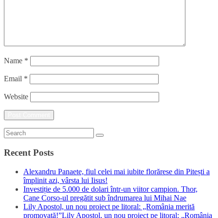
Name
*
Email
*
Website
Recent Posts
Alexandru Panaete, fiul celei mai iubite florărese din Pitești a
împlinit azi, vârsta lui Iisus!
Investiție de 5.000 de dolari într-un viitor campion. Thor,
Cane Corso-ul pregătit sub îndrumarea lui Mihai Nae
Lily Apostol, un nou proiect pe litoral: „România merită
promovată!”Lily Apostol, un nou proiect pe litoral: „România