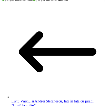
Liviu Vârciu și Andrei Ștefănescu, față în față cu jurații
”Chefi la cuțite”