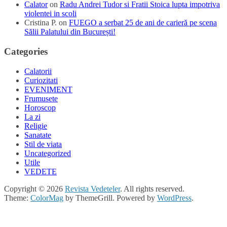
Calator
on
Radu Andrei Tudor si Fratii Stoica lupta impotriva
violentei in scoli
Cristina P.
on
FUEGO a serbat 25 de ani de carieră pe scena
Sălii Palatului din București!
Categories
Calatorii
Curiozitati
EVENIMENT
Frumusete
Horoscop
La zi
Religie
Sanatate
Stil de viata
Uncategorized
Utile
VEDETE
Copyright © 2026
Revista Vedeteler
. All rights reserved.
Theme:
ColorMag
by ThemeGrill. Powered by
WordPress
.