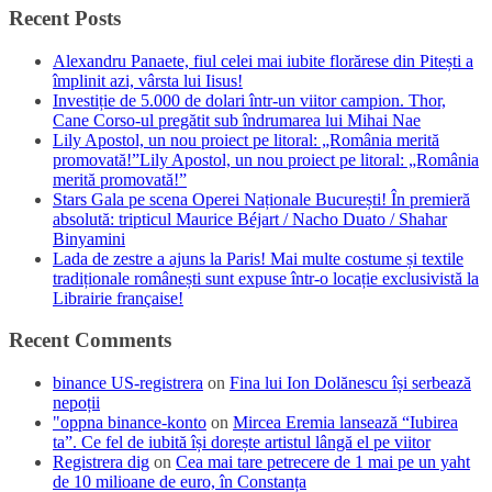
Recent Posts
Alexandru Panaete, fiul celei mai iubite florărese din Pitești a
împlinit azi, vârsta lui Iisus!
Investiție de 5.000 de dolari într-un viitor campion. Thor,
Cane Corso-ul pregătit sub îndrumarea lui Mihai Nae
Lily Apostol, un nou proiect pe litoral: „România merită
promovată!”Lily Apostol, un nou proiect pe litoral: „România
merită promovată!”
Stars Gala pe scena Operei Naționale București! În premieră
absolută: tripticul Maurice Béjart / Nacho Duato / Shahar
Binyamini
Lada de zestre a ajuns la Paris! Mai multe costume și textile
tradiționale românești sunt expuse într-o locație exclusivistă la
Librairie française!
Recent Comments
binance US-registrera
on
Fina lui Ion Dolănescu își serbează
nepoții
"oppna binance-konto
on
Mircea Eremia lansează “Iubirea
ta”. Ce fel de iubită își dorește artistul lângă el pe viitor
Registrera dig
on
Cea mai tare petrecere de 1 mai pe un yaht
de 10 milioane de euro, în Constanța