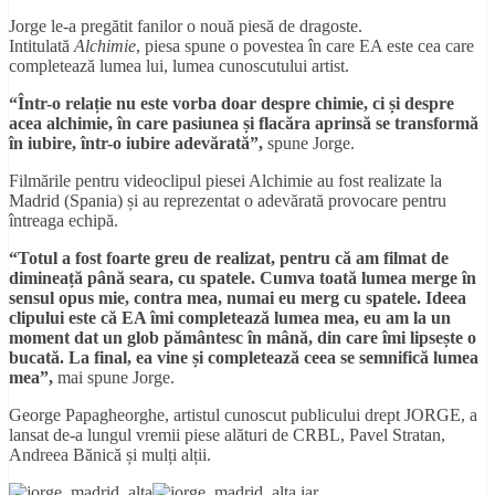
Jorge le-a pregătit fanilor o nouă piesă de dragoste.
Intitulată
Alchimie
, piesa spune o povestea în care EA este cea care
completează lumea lui, lumea cunoscutului artist.
“Într-o relație nu este vorba doar despre chimie, ci și despre
acea alchimie, în care pasiunea și flacăra aprinsă se transformă
în iubire, într-o iubire adevărată”
,
spune Jorge.
Filmările pentru videoclipul piesei Alchimie au fost realizate la
Madrid (Spania) și au reprezentat o adevărată provocare pentru
întreaga echipă.
“Totul a fost foarte greu de realizat, pentru că am filmat de
dimineață până seara, cu spatele. Cumva toată lumea merge în
sensul opus mie, contra mea, numai eu merg cu spatele. Ideea
clipului este că EA îmi completează lumea mea, eu am la un
moment dat un glob pământesc în mână, din care îmi lipsește o
bucată. La final, ea vine și completează ceea se semnifică lumea
mea”
,
mai spune Jorge.
George Papagheorghe, artistul cunoscut publicului drept JORGE, a
lansat de-a lungul vremii piese alături de CRBL, Pavel Stratan,
Andreea Bănică și mulți alții.