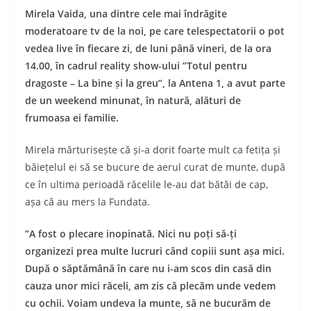
Mirela Vaida, una dintre cele mai îndrăgite
moderatoare tv de la noi, pe care telespectatorii o pot
vedea live în fiecare zi, de luni până vineri, de la ora
14.00, în cadrul reality show-ului ”Totul pentru
dragoste – La bine și la greu”, la Antena 1, a avut parte
de un weekend minunat, în natură, alături de
frumoasa ei familie.
Mirela mărturisește că și-a dorit foarte mult ca fetița și
băiețelul ei să se bucure de aerul curat de munte, după
ce în ultima perioadă răcelile le-au dat bătăi de cap,
așa că au mers la Fundata.
”A fost o plecare inopinată. Nici nu poți să-ți
organizezi prea multe lucruri când copiii sunt așa mici.
După o săptămână în care nu i-am scos din casă din
cauza unor mici răceli, am zis că plecăm unde vedem
cu ochii. Voiam undeva la munte, să ne bucurăm de