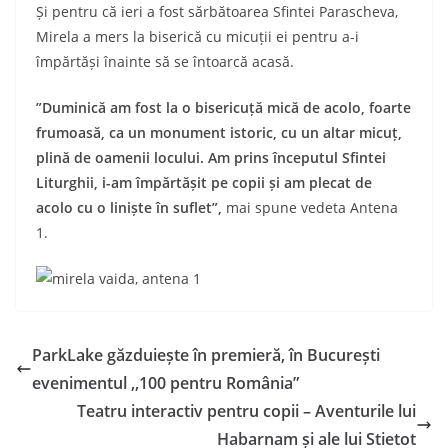
Și pentru că ieri a fost sărbătoarea Sfintei Parascheva,
Mirela a mers la biserică cu micuții ei pentru a-i
împărtăși înainte să se întoarcă acasă.
”Duminică am fost la o bisericuță mică de acolo, foarte
frumoasă, ca un monument istoric, cu un altar micuț,
plină de oamenii locului. Am prins începutul Sfintei
Liturghii, i-am împărtășit pe copii și am plecat de
acolo cu o liniște în suflet”,
mai spune vedeta Antena
1.
ParkLake găzduiește în premieră, în București
evenimentul ,,100 pentru România”
Teatru interactiv pentru copii – Aventurile lui
Habarnam și ale lui Stietot