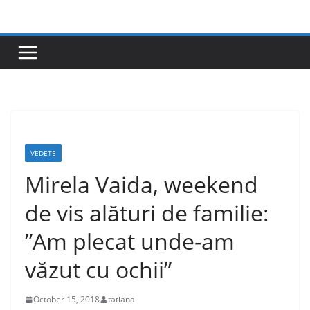
Skip
to
content
VEDETE
Mirela Vaida, weekend
de vis alături de familie:
”Am plecat unde-am
văzut cu ochii”
October 15, 2018
tatiana