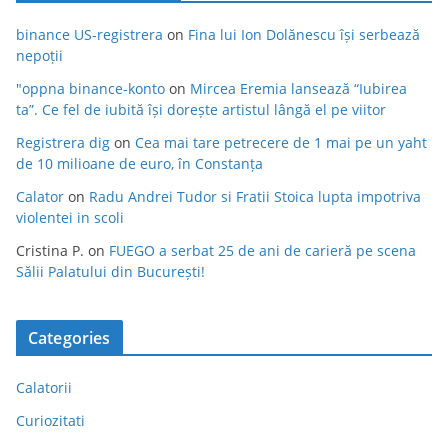
binance US-registrera
on
Fina lui Ion Dolănescu își serbează
nepoții
"oppna binance-konto
on
Mircea Eremia lansează “Iubirea
ta”. Ce fel de iubită își dorește artistul lângă el pe viitor
Registrera dig
on
Cea mai tare petrecere de 1 mai pe un yaht
de 10 milioane de euro, în Constanța
Calator
on
Radu Andrei Tudor si Fratii Stoica lupta impotriva
violentei in scoli
Cristina P.
on
FUEGO a serbat 25 de ani de carieră pe scena
Sălii Palatului din București!
Categories
Calatorii
Curiozitati