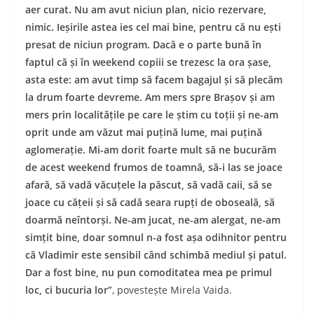
aer curat. Nu am avut niciun plan, nicio rezervare,
nimic. Ieșirile astea ies cel mai bine, pentru că nu ești
presat de niciun program. Dacă e o parte bună în
faptul că și în weekend copiii se trezesc la ora șase,
asta este: am avut timp să facem bagajul și să plecăm
la drum foarte devreme. Am mers spre Brașov și am
mers prin localitățile pe care le știm cu toții și ne-am
oprit unde am văzut mai puțină lume, mai puțină
aglomerație. Mi-am dorit foarte mult să ne bucurăm
de acest weekend frumos de toamnă, să-i las se joace
afară, să vadă văcuțele la păscut, să vadă caii, să se
joace cu cățeii și să cadă seara rupți de oboseală, să
doarmă neîntorși. Ne-am jucat, ne-am alergat, ne-am
simțit bine, doar somnul n-a fost așa odihnitor pentru
că Vladimir este sensibil când schimbă mediul și patul.
Dar a fost bine, nu pun comoditatea mea pe primul
loc, ci bucuria lor”
, povestește Mirela Vaida.