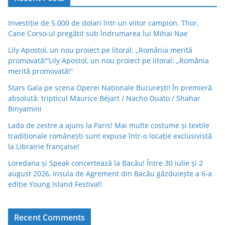
Investiție de 5.000 de dolari într-un viitor campion. Thor,
Cane Corso-ul pregătit sub îndrumarea lui Mihai Nae
Lily Apostol, un nou proiect pe litoral: „România merită
promovată!”Lily Apostol, un nou proiect pe litoral: „România
merită promovată!”
Stars Gala pe scena Operei Naționale București! În premieră
absolută: tripticul Maurice Béjart / Nacho Duato / Shahar
Binyamini
Lada de zestre a ajuns la Paris! Mai multe costume și textile
tradiționale românești sunt expuse într-o locație exclusivistă
la Librairie française!
Loredana și Speak concertează la Bacău! Între 30 iulie și 2
august 2026, Insula de Agrement din Bacău găzduiește a 6-a
ediție Young Island Festival!
Recent Comments