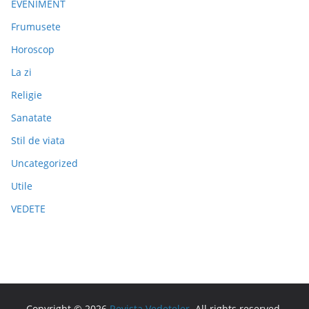
EVENIMENT
Frumusete
Horoscop
La zi
Religie
Sanatate
Stil de viata
Uncategorized
Utile
VEDETE
Copyright © 2026
Revista Vedeteler
. All rights reserved.