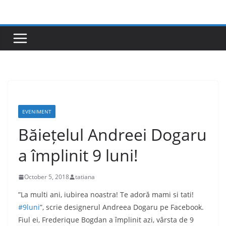
Skip
to
content
EVENIMENT
Băiețelul Andreei Dogaru
a împlinit 9 luni!
October 5, 2018
tatiana
”
La multi ani, iubirea noastra! Te adoră mami si tati!
#9luni
”, scrie designerul Andreea Dogaru pe Facebook.
Fiul ei, Frederique Bogdan a împlinit azi, vârsta de 9