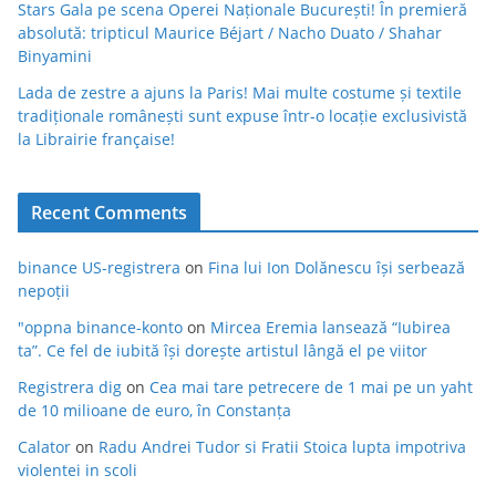
Stars Gala pe scena Operei Naționale București! În premieră
absolută: tripticul Maurice Béjart / Nacho Duato / Shahar
Binyamini
Lada de zestre a ajuns la Paris! Mai multe costume și textile
tradiționale românești sunt expuse într-o locație exclusivistă
la Librairie française!
Recent Comments
binance US-registrera
on
Fina lui Ion Dolănescu își serbează
nepoții
"oppna binance-konto
on
Mircea Eremia lansează “Iubirea
ta”. Ce fel de iubită își dorește artistul lângă el pe viitor
Registrera dig
on
Cea mai tare petrecere de 1 mai pe un yaht
de 10 milioane de euro, în Constanța
Calator
on
Radu Andrei Tudor si Fratii Stoica lupta impotriva
violentei in scoli