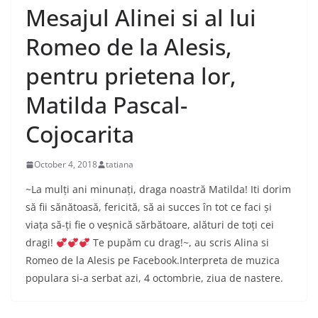
Mesajul Alinei si al lui
Romeo de la Alesis,
pentru prietena lor,
Matilda Pascal-
Cojocarita
October 4, 2018
tatiana
~La mulți ani minunați, draga noastră Matilda! Iti dorim
să fii sănătoasă, fericită, să ai succes în tot ce faci și
viața să-ți fie o veșnică sărbătoare, alături de toți cei
dragi!
Te pupăm cu drag!~, au scris Alina si
Romeo de la Alesis pe Facebook.Interpreta de muzica
populara si-a serbat azi, 4 octombrie, ziua de nastere.