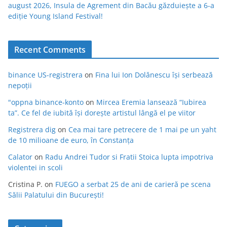
august 2026, Insula de Agrement din Bacău găzduiește a 6-a
ediție Young Island Festival!
Recent Comments
binance US-registrera
on
Fina lui Ion Dolănescu își serbează
nepoții
"oppna binance-konto
on
Mircea Eremia lansează “Iubirea
ta”. Ce fel de iubită își dorește artistul lângă el pe viitor
Registrera dig
on
Cea mai tare petrecere de 1 mai pe un yaht
de 10 milioane de euro, în Constanța
Calator
on
Radu Andrei Tudor si Fratii Stoica lupta impotriva
violentei in scoli
Cristina P.
on
FUEGO a serbat 25 de ani de carieră pe scena
Sălii Palatului din București!