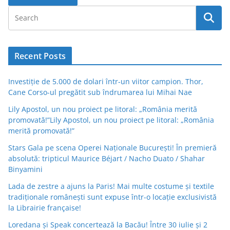
Recent Posts
Investiție de 5.000 de dolari într-un viitor campion. Thor,
Cane Corso-ul pregătit sub îndrumarea lui Mihai Nae
Lily Apostol, un nou proiect pe litoral: „România merită
promovată!”Lily Apostol, un nou proiect pe litoral: „România
merită promovată!”
Stars Gala pe scena Operei Naționale București! În premieră
absolută: tripticul Maurice Béjart / Nacho Duato / Shahar
Binyamini
Lada de zestre a ajuns la Paris! Mai multe costume și textile
tradiționale românești sunt expuse într-o locație exclusivistă
la Librairie française!
Loredana și Speak concertează la Bacău! Între 30 iulie și 2