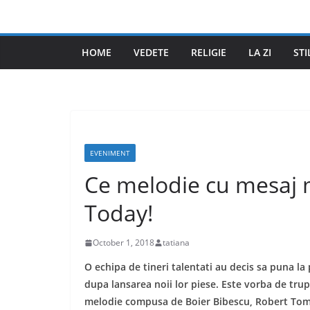
Skip
to
content
HOME
VEDETE
RELIGIE
LA ZI
STI
EVENIMENT
Ce melodie cu mesaj m
Today!
October 1, 2018
tatiana
O echipa de tineri talentati au decis sa puna la
dupa lansarea noii lor piese. Este vorba de trup
melodie compusa de Boier Bibescu, Robert Tom