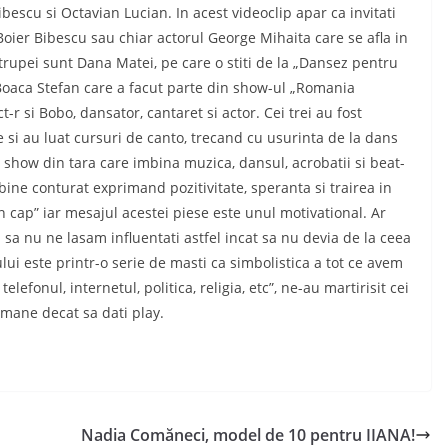
Bibescu si Octavian Lucian. In acest videoclip apar ca invitati
i Boier Bibescu sau chiar actorul George Mihaita care se afla in
rupei sunt Dana Matei, pe care o stiti de la „Dansez pentru
g, Boaca Stefan care a facut parte din show-ul „Romania
-r si Bobo, dansator, cantaret si actor. Cei trei au fost
 si au luat cursuri de canto, trecand cu usurinta de la dans
 show din tara care imbina muzica, dansul, acrobatii si beat-
 bine conturat exprimand pozitivitate, speranta si trairea in
 cap” iar mesajul acestei piese este unul motivational. Ar
 sa nu ne lasam influentati astfel incat sa nu devia de la ceea
ui este printr-o serie de masti ca simbolistica a tot ce avem
lefonul, internetul, politica, religia, etc”, ne-au martirisit cei
ramane decat sa dati play.
Nadia Comăneci, model de 10 pentru IIANA!