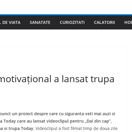
L DE VIATA
SANATATE
CURIOZITATI
CALATORII
HO
otivațional a lansat trupa
 punct un proiect despre care cu siguranta veti mai auzi si
a Today care au lansat videoclipul pentru „Dai din cap”,
a si trupa Today.
Videoclipul a fost filmat timp de doua zile