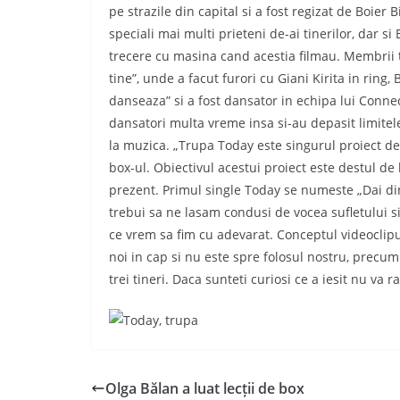
pe strazile din capital si a fost regizat de Boier 
speciali mai multi prieteni de-ai tinerilor, dar s
trecere cu masina cand acestia filmau. Membrii t
tine”, unde a facut furori cu Giani Kirita in rin
danseaza” si a fost dansator in echipa lui Connect
dansatori multa vreme insa si-au depasit limitele
la muzica. „Trupa Today este singurul proiect de
box-ul. Obiectivul acestui proiect este destul de
prezent. Primul single Today se numeste „Dai din
trebui sa ne lasam condusi de vocea sufletului si
ce vrem sa fim cu adevarat. Conceptul videoclipul
noi in cap si nu este spre folosul nostru, precum te
trei tineri. Daca sunteti curiosi ce a iesit nu va 
Olga Bălan a luat lecții de box