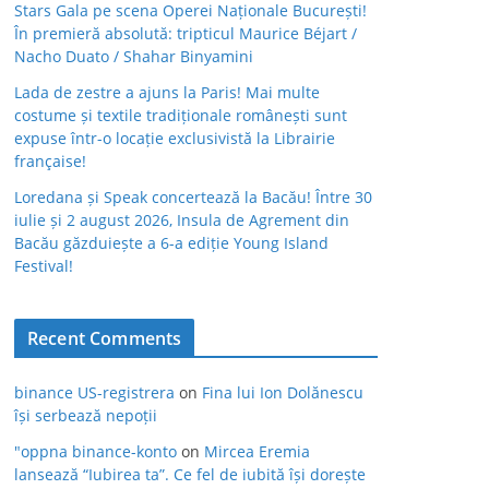
Stars Gala pe scena Operei Naționale București!
În premieră absolută: tripticul Maurice Béjart /
Nacho Duato / Shahar Binyamini
Lada de zestre a ajuns la Paris! Mai multe
costume și textile tradiționale românești sunt
expuse într-o locație exclusivistă la Librairie
française!
Loredana și Speak concertează la Bacău! Între 30
iulie și 2 august 2026, Insula de Agrement din
Bacău găzduiește a 6-a ediție Young Island
Festival!
Recent Comments
binance US-registrera
on
Fina lui Ion Dolănescu
își serbează nepoții
"oppna binance-konto
on
Mircea Eremia
lansează “Iubirea ta”. Ce fel de iubită își dorește