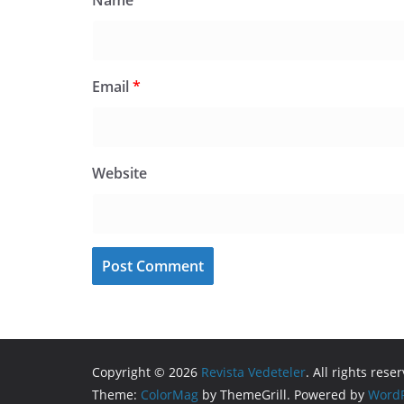
Name
*
Email
*
Website
Copyright © 2026
Revista Vedeteler
. All rights rese
Theme:
ColorMag
by ThemeGrill. Powered by
WordP