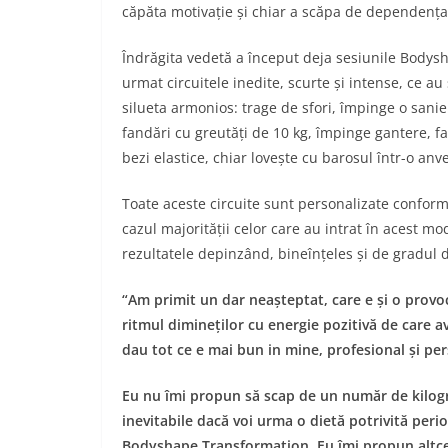
căpăta motivație și chiar a scăpa de dependența 
Îndrăgita vedetă a început deja sesiunile Bodysh
urmat circuitele inedite, scurte și intense, ce a
silueta armonios: trage de sfori, împinge o sanie
fandări cu greutăți de 10 kg, împinge gantere, f
bezi elastice, chiar lovește cu barosul într-o anv
Toate aceste circuite sunt personalizate conform 
cazul majorității celor care au intrat în acest m
rezultatele depinzând, bineînțeles și de gradul 
“Am primit un dar neașteptat, care e și o provo
ritmul dimineților cu energie pozitivă de care 
dau tot ce e mai bun in mine, profesional și per
Eu nu îmi propun să scap de un număr de kilogra
inevitabile dacă voi urma o dietă potrivită per
Bodyshape Transformation. Eu îmi propun altceva