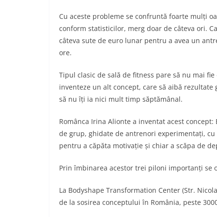
Cu aceste probleme se confruntă foarte mulți oa
conform statisticilor, merg doar de câteva ori. Ca
câteva sute de euro lunar pentru a avea un antren
ore.
Tipul clasic de sală de fitness pare să nu mai fie 
inventeze un alt concept, care să aibă rezultate ga
să nu îți ia nici mult timp săptămânal.
Românca Irina Alionte a inventat acest concep
de grup, ghidate de antrenori experimentați, cu 
pentru a căpăta motivație și chiar a scăpa de de
Prin îmbinarea acestor trei piloni importanți se o
La Bodyshape Transformation Center (Str. Nicolae
de la sosirea conceptului în România, peste 3000