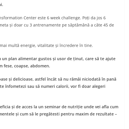
i.
sformation Center este 6 week challenge. Poți da jos 6
fometa și doar cu 3 antrenamente pe săptămână a câte 45 de
e mai multă energie, vitalitate și încredere în tine.
m un plan alimentar gustos și usor de ținut, care să te ajute
um fese, coapse, abdomen.
ase și delicioase, astfel încât să nu rămâi niciodată în pană
ă te înfometezi sau să numeri calorii, vor fi doar alegeri
ficia și de acces la un seminar de nutriție unde vei afla cum
mentele și cum să le pregătesti pentru maxim de rezultate –