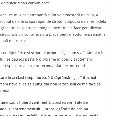
de dulciuri sau carbohidrați.
ape. Pe muzică antrenantă și într-o atmosferă de club, a
u scopul de a te scăpa rapid de stratul adipos și de a remodela
 grea, ridică și aruncă mingea medicinală, face genuflexiuni,
ace crunch-uri cu forfecări și placă pentru abdomen, ramat la
elopă de tractor.
condiției fizice și scopului propus. Așa cum s-a întâmplat în
odul, se dau jos peste 6 kilograme în doar 6 săptămâni,
de respectare al pașilor recomandați de antrenori.
care în același timp: durează 6 săptămâni și e întocmai
aveam nevoie, ca să ajung din nou la tonusul ce mă face să
sonal.
me sau să pierd centimetri, acestea vor fi efecte
ioadei și antrenamentului intensiv gândit de echipa
: să mă simt echilibrată, în formă, inspirată, motivată,