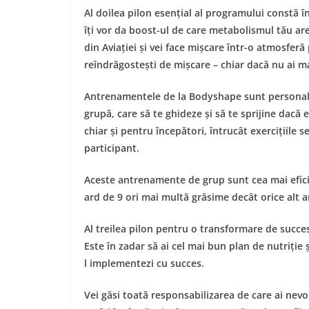
Al doilea pilon esențial al programului constă î
îți vor da boost-ul de care metabolismul tău are
din Aviației și vei face mișcare într-o atmosferă 
reîndrăgostești de mișcare – chiar dacă nu ai m
Antrenamentele de la Bodyshape sunt personaliz
grupă, care să te ghideze și să te sprijine dacă
chiar și pentru începători, întrucât exercițiile s
participant.
Aceste antrenamente de grup sunt cea mai eficie
ard de 9 ori mai multă grăsime decât orice alt 
Al treilea pilon pentru o transformare de succe
Este în zadar să ai cel mai bun plan de nutriție ș
l implementezi cu succes.
Vei găsi toată responsabilizarea de care ai nev