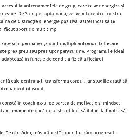
n accesul la antrenamentele de grup, care te vor energiza și
 nevoie. De 3 ori pe săptămână, vei veni la centrul nostru
plina de distracție și energie pozitivă, astfel încât să te
ai făcut sport de mult timp.
ate și în permanență sunt multipli antrenori la fiecare
 este prea greu sau prea ușor pentru tine. Programul e ideal
e adaptează în funcție de condiția fizică a fiecărui
ntă cale pentru a-ți transforma corpul, iar studiile arată că
antrenament obișnuit.
s constă în coaching-ul pe partea de motivație și mindset.
i antrenamente dacă nu ai și sprijinul să îl duci la final și să-
oie. Te cântărim, măsurăm și îți monitorizăm progresul –