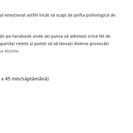
ul emoțional astfel încât să scapi de pofta psihologică de
jin pe Facebook unde vei putea să adresezi orice fel de
artăși rețete și puteți să vă lansați diverse provocări
na Alionte.
3 x 45 min/săptămână)