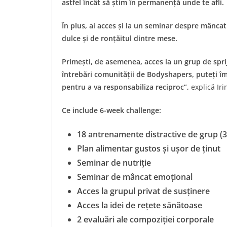
astfel încât să știm în permanență unde te afli.
În plus, ai acces și la un seminar despre mâncat
dulce și de ronțăitul dintre mese.
Primești, de asemenea, acces la un grup de spri
întrebări comunității de Bodyshapers, puteți împ
pentru a va responsabiliza reciproc”,
explică Iri
Ce include 6-week challenge:
18 antrenamente distractive de grup (
Plan alimentar gustos și ușor de ținut
Seminar de nutriție
Seminar de mâncat emoțional
Acces la grupul privat de susținere
Acces la idei de rețete sănătoase
2 evaluări ale compoziției corporale