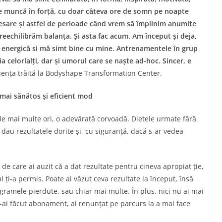
 muncă în forță, cu doar câteva ore de somn pe noapte
esare și astfel de perioade când vrem să împlinim anumite
reechilibrăm balanța. Și asta fac acum. Am început și deja,
energică si mă simt bine cu mine. Antrenamentele în grup
 celorlalți, dar și umorul care se naște ad-hoc. Sincer, e
ența trăită la Bodyshape Transformation Center.
 mai sănătos și eficient mod
le mai multe ori, o adevărată corvoadă. Dietele urmate fără
 nu dau rezultatele dorite și, cu siguranță, dacă s-ar vedea
 de care ai auzit că a dat rezultate pentru cineva apropiat ție,
l ți-a permis. Poate ai văzut ceva rezultate la început, însă
logramele pierdute, sau chiar mai multe. În plus, nici nu ai mai
ți-ai făcut abonament, ai renunțat pe parcurs la a mai face