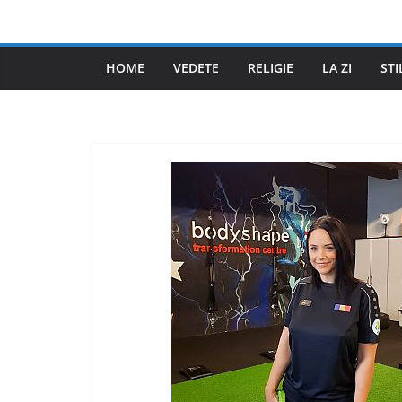
Skip
to
content
HOME
VEDETE
RELIGIE
LA ZI
STI