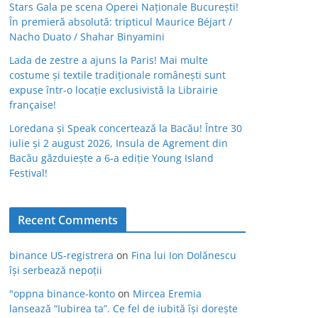
Stars Gala pe scena Operei Naționale București!
În premieră absolută: tripticul Maurice Béjart /
Nacho Duato / Shahar Binyamini
Lada de zestre a ajuns la Paris! Mai multe
costume și textile tradiționale românești sunt
expuse într-o locație exclusivistă la Librairie
française!
Loredana și Speak concertează la Bacău! Între 30
iulie și 2 august 2026, Insula de Agrement din
Bacău găzduiește a 6-a ediție Young Island
Festival!
Recent Comments
binance US-registrera
on
Fina lui Ion Dolănescu
își serbează nepoții
"oppna binance-konto
on
Mircea Eremia
lansează “Iubirea ta”. Ce fel de iubită își dorește