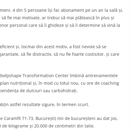
meni. 4 din 5 persoane își fac abonament pe un an la sală și,
 să fie mai motivate, ar trebui să mai plătească în plus și
or personal care să îi ghideze și să îi determine să vină la
eficient și, tocmai din acest motiv, a fost nevoie să se
rantate, să fie distractiv, să nu fie foarte costisitor, și care
t: Bodyshape Transformation Center îmbină antrenamentele
plan nutrițional și, în mod cu totul nou, cu ore de coaching
pendența de dulciuri sau carbohidrați.
bțin astfel rezultate sigure, în termen scurt.
 Caramfil 71-73, București) mii de bucureșteni au dat jos,
 de kilograme și 20.000 de centimetri din talie.