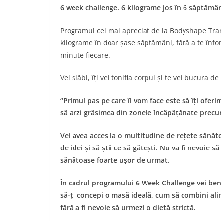
6 week challenge. 6 kilograme jos în 6 săptămân
Programul cel mai apreciat de la Bodyshape Tran
kilograme în doar șase săptămâni, fără a te în
minute fiecare.
Vei slăbi, îți vei tonifia corpul și te vei bucura d
“Primul pas pe care îl vom face este să îți oferi
să arzi grăsimea din zonele încăpățânate prec
Vei avea acces la o multitudine de rețete sănăto
de idei și să știi ce să gătești. Nu va fi nevoie s
sănătoase foarte ușor de urmat.
În cadrul programului 6 Week Challenge vei bene
să-ți concepi o masă ideală, cum să combini ali
fără a fi nevoie să urmezi o dietă strictă.