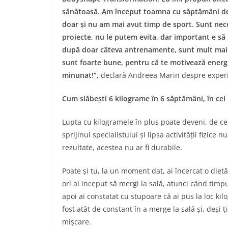
sănătoasă. Am început toamna cu săptămâni de
doar și nu am mai avut timp de sport. Sunt nec
proiecte, nu le putem evita, dar important e să 
după doar câteva antrenamente, sunt mult mai 
sunt foarte bune, pentru că te motivează energia
minunat!”,
declară Andreea Marin despre experi
Cum slăbești 6 kilograme în 6 săptămâni, în cel
Lupta cu kilogramele în plus poate deveni, de ce
sprijinul specialistului și lipsa activității fizice
rezultate, acestea nu ar fi durabile.
Poate și tu, la un moment dat, ai încercat o dietă
ori ai inceput să mergi la sală, atunci când timpu
apoi ai constatat cu stupoare că ai pus la loc ki
fost atât de constant în a merge la sală și, deși 
mișcare.