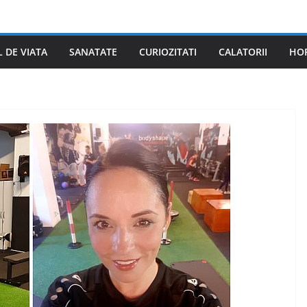
L DE VIATA
SANATATE
CURIOZITATI
CALATORII
HO