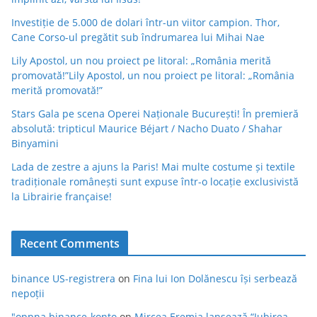
Investiție de 5.000 de dolari într-un viitor campion. Thor,
Cane Corso-ul pregătit sub îndrumarea lui Mihai Nae
Lily Apostol, un nou proiect pe litoral: „România merită
promovată!”Lily Apostol, un nou proiect pe litoral: „România
merită promovată!”
Stars Gala pe scena Operei Naționale București! În premieră
absolută: tripticul Maurice Béjart / Nacho Duato / Shahar
Binyamini
Lada de zestre a ajuns la Paris! Mai multe costume și textile
tradiționale românești sunt expuse într-o locație exclusivistă
la Librairie française!
Recent Comments
binance US-registrera
on
Fina lui Ion Dolănescu își serbează
nepoții
"oppna binance-konto
on
Mircea Eremia lansează “Iubirea