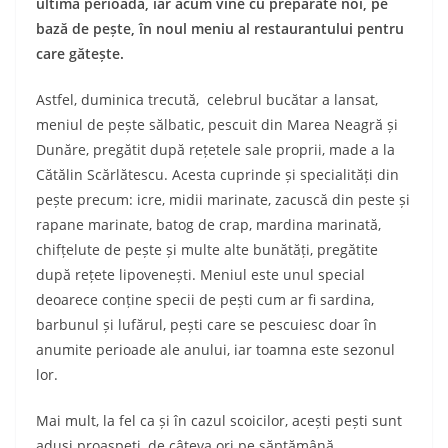
ultima perioadă, iar acum vine cu preparate noi, pe
bază de pește, în noul meniu al restaurantului pentru
care gătește.
Astfel, duminica trecută, celebrul bucătar a lansat,
meniul de pește sălbatic, pescuit din Marea Neagră și
Dunăre, pregătit după rețetele sale proprii, made a la
Cătălin Scărlătescu. Acesta cuprinde și specialități din
pește precum: icre, midii marinate, zacuscă din peste și
rapane marinate, batog de crap, mardina marinată,
chifțelute de pește și multe alte bunătăți, pregătite
după rețete lipovenești. Meniul este unul special
deoarece conține specii de pești cum ar fi sardina,
barbunul și lufărul, pești care se pescuiesc doar în
anumite perioade ale anului, iar toamna este sezonul
lor.
Mai mult, la fel ca și în cazul scoicilor, acești pești sunt
aduși proaspeți, de câteva ori pe săptămână.