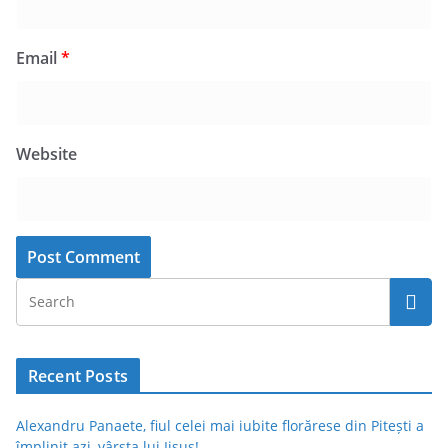
Email
*
Website
Recent Posts
Alexandru Panaete, fiul celei mai iubite florărese din Pitești a
împlinit azi, vârsta lui Iisus!