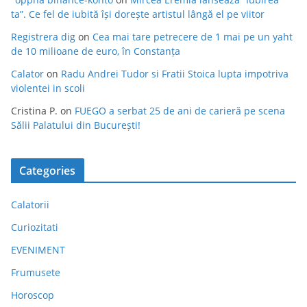
ta”. Ce fel de iubită își dorește artistul lângă el pe viitor
Registrera dig
on
Cea mai tare petrecere de 1 mai pe un yaht
de 10 milioane de euro, în Constanța
Calator
on
Radu Andrei Tudor si Fratii Stoica lupta impotriva
violentei in scoli
Cristina P.
on
FUEGO a serbat 25 de ani de carieră pe scena
Sălii Palatului din București!
Categories
Calatorii
Curiozitati
EVENIMENT
Frumusete
Horoscop