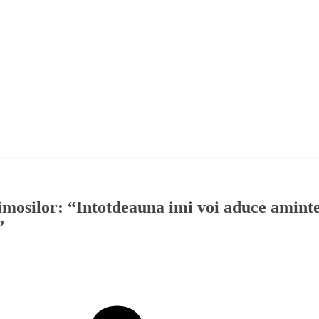
aimosilor: “Intotdeauna imi voi aduce amint
”