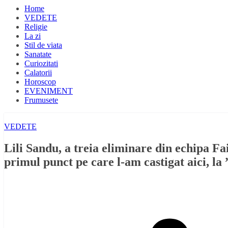
Home
VEDETE
Religie
La zi
Stil de viata
Sanatate
Curiozitati
Calatorii
Horoscop
EVENIMENT
Frumusete
VEDETE
Lili Sandu, a treia eliminare din echipa F
primul punct pe care l-am castigat aici, la