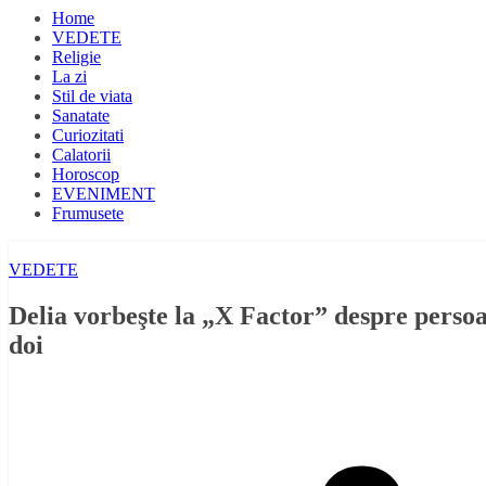
Home
VEDETE
Religie
La zi
Stil de viata
Sanatate
Curiozitati
Calatorii
Horoscop
EVENIMENT
Frumusete
VEDETE
Delia vorbeşte la „X Factor” despre persoa
doi