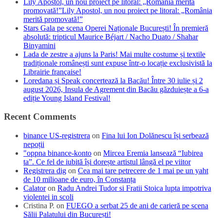
Lily Apostol, un nou proiect pe litoral: „România merită
promovată!”Lily Apostol, un nou proiect pe litoral: „România
merită promovată!”
Stars Gala pe scena Operei Naționale București! În premieră
absolută: tripticul Maurice Béjart / Nacho Duato / Shahar
Binyamini
Lada de zestre a ajuns la Paris! Mai multe costume și textile
tradiționale românești sunt expuse într-o locație exclusivistă la
Librairie française!
Loredana și Speak concertează la Bacău! Între 30 iulie și 2
august 2026, Insula de Agrement din Bacău găzduiește a 6-a
ediție Young Island Festival!
Recent Comments
binance US-registrera
on
Fina lui Ion Dolănescu își serbează
nepoții
"oppna binance-konto
on
Mircea Eremia lansează “Iubirea
ta”. Ce fel de iubită își dorește artistul lângă el pe viitor
Registrera dig
on
Cea mai tare petrecere de 1 mai pe un yaht
de 10 milioane de euro, în Constanța
Calator
on
Radu Andrei Tudor si Fratii Stoica lupta impotriva
violentei in scoli
Cristina P.
on
FUEGO a serbat 25 de ani de carieră pe scena
Sălii Palatului din București!