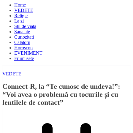
Home
VEDETE
Religie
La zi
Stil de viata
Sanatate
Curiozitati
Calatorii
Horoscop
EVENIMENT
Frumusete
VEDETE
Connect-R, la “Te cunosc de undeva!”:
“Voi avea o problemă cu tocurile și cu
lentilele de contact”