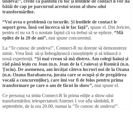
undeva!”, crede că pantofii cu toc și lentilele de contact îi vor da
bătăi de cap pe parcursul acestui sezon al show-ului
transformărilor.
“Voi avea o problemă cu tocurile. Și lentilele de contact le
suport greu. Însă voi încerca să le fac față”,
spune el. Din fericire,
pentru el nu va fi o noutate faptul că va trebui să se epileze.
“Mă
epilez de la 20 de ani”,
mai spune concurentul.
La “Te cunosc de undeva!”, Connect-R nu dorește să demonstreze
nimic. Vrea însă să-și îmbogățească cunoștințele și să trăiască o
nouă experiență.
“Și mai vreau să mă distrez. Am colegi haioși și
râd până leșin cu Jean (n.n. Jean de la Craiova) și Romică (n.n.
Țociu). De asemenea, am învățat câteva lucruri noi de la Ozana
(n.n. Ozana Barabancea, jurata care se ocupă și de pregătirea
vocală a concurenților), care îmi vor fi de folos pentru prima
transformare pe care o am de făcut în show”,
mai spune el.
Ce personaj va imita Connect-R în prima ediție a show-ului
transformărilor, telespectatorii Antenei 1 vor afla sâmbătă, 8
septembrie, de la ora 20.00, numai la “Te cunosc de undeva!”.