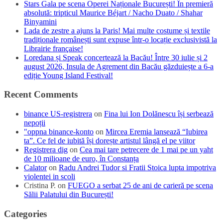
Stars Gala pe scena Operei Naționale București! În premieră
absolută: tripticul Maurice Béjart / Nacho Duato / Shahar
Binyamini
Lada de zestre a ajuns la Paris! Mai multe costume și textile
tradiționale românești sunt expuse într-o locație exclusivistă la
Librairie française!
Loredana și Speak concertează la Bacău! Între 30 iulie și 2
august 2026, Insula de Agrement din Bacău găzduiește a 6-a
ediție Young Island Festival!
Recent Comments
binance US-registrera
on
Fina lui Ion Dolănescu își serbează
nepoții
"oppna binance-konto
on
Mircea Eremia lansează “Iubirea
ta”. Ce fel de iubită își dorește artistul lângă el pe viitor
Registrera dig
on
Cea mai tare petrecere de 1 mai pe un yaht
de 10 milioane de euro, în Constanța
Calator
on
Radu Andrei Tudor si Fratii Stoica lupta impotriva
violentei in scoli
Cristina P.
on
FUEGO a serbat 25 de ani de carieră pe scena
Sălii Palatului din București!
Categories