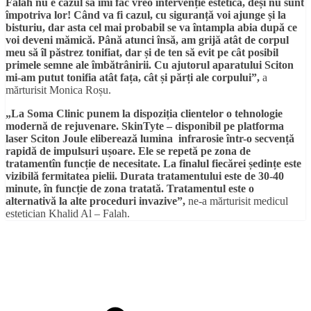
Falah nu e cazul să îmi fac vreo intervenție estetică, deși nu sunt
împotriva lor! Când va fi cazul, cu siguranță voi ajunge și la
bisturiu, dar asta cel mai probabil se va întampla abia după ce
voi deveni mămică. Până atunci însă, am grijă atât de corpul
meu să îl păstrez tonifiat, dar și de ten să evit pe cât posibil
primele semne ale îmbătrânirii. Cu ajutorul aparatului Sciton
mi-am putut tonifia atât fața, cât și părți ale corpului
”,
a
mărturisit Monica Roșu.
„La Soma Clinic punem la dispoziția clientelor o tehnologie
modernă de
rejuvenare. SkinTyte – disponibil pe platforma
laser Sciton Joule eliberează lumina
infrarosie într-o secvență
rapidă de impulsuri ușoare. Ele se repetă pe
zona de
tratamentîn funcție de necesitate. La finalul fiecărei ședințe
este
vizibilă fermitatea pielii. Durata tratamentului este de 30-40
minute, în funcție de zona tratată. Tratamentul este o
alternativă la alte
proceduri invazive”,
ne-a mărturisit medicul
estetician Khalid Al – Falah.