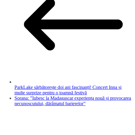
ParkLake sărbătorește doi ani fascinanți! Concert Inna și
multe surprize pentru o toamnă festivă
Sorana: ”Iubesc la Madagascar experiența nouă și provocarea
necunoscutului, dărâmatul barierelor”