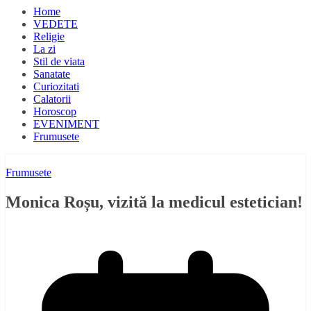
Home
VEDETE
Religie
La zi
Stil de viata
Sanatate
Curiozitati
Calatorii
Horoscop
EVENIMENT
Frumusete
Frumusete
Monica Roșu, vizită la medicul estetician!