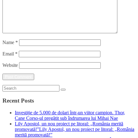
Name
*
Email
*
Website
Recent Posts
Investiție de 5.000 de dolari într-un viitor campion. Thor,
Cane Corso-ul pregătit sub îndrumarea lui Mihai Nae
Lily Apostol, un nou proiect pe litoral: „România merită
promovată!”Lily Apostol, un nou proiect pe litoral: „România
merită promovată!”