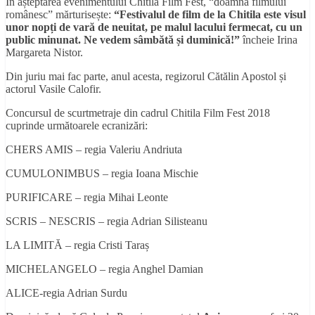
În așteptarea evenimentului Chitila Film Fest, “doamna filmului
românesc” mărturisește:
“Festivalul de film de la Chitila este visul
unor nop
ț
i de vară de neuitat, pe malul lacului fermecat, cu un
public minunat. Ne vedem sâmbătă
ș
i duminică!”
încheie Irina
Margareta Nistor.
Din juriu mai fac parte, anul acesta, regizorul Cătălin Apostol și
actorul Vasile Calofir.
Concursul de scurtmetraje din cadrul Chitila Film Fest 2018
cuprinde următoarele ecranizări:
CHERS AMIS – regia Valeriu Andriuta
CUMULONIMBUS – regia Ioana Mischie
PURIFICARE – regia Mihai Leonte
SCRIS – NESCRIS – regia Adrian Silisteanu
LA LIMITĂ – regia Cristi Taraș
MICHELANGELO – regia Anghel Damian
ALICE-regia Adrian Surdu