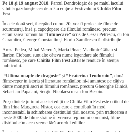
Pe 18
ș
i 19 august 2018
, Parcul Dendrologic de pe malul lacului
Chitila găzduiește cea de-a 7-a ediție a Festivalului
Chitila Film
Fest
.
În cele două seri, începând cu ora 20, vor fi proiectate filme de
scurtmetraj, însă și capodopere ale filmului românesc, precum
ecranizarea romanului
“Întunecare”
scris de Cezar Petrescu, cu Ion
Caramitru, George Constantin și Florin Zamfirescu în distribuție.
Amza Pellea, Mihai Mereuță, Maria Ploae, Vladimir Găitan și
Ilarion Ciobanu sunt alte câteva nume legendare ale filmului
românesc, pe care
Chitila Film Fest 2018
le readuce în atenția
publicului.
“Ultima noapte de dragoste”
și
“Ecaterina Teodoroiu”
, două
filme-reper în istoria și literatura românilor, ni-i amintesc pe câțiva
dintre monștrii sacri ai filmului românesc, precum Gheorghe Dinică,
Sebastian Papaiani, Sergiu Nicolaescu sau Ion Besoiu.
Președintele juriului acestei ediții de Chitila Film Fest este criticul de
film Irina Margareta Nistor, cea care a contribuit în mod
incontestabil la schimbarea destinului țării noastre, prin traducerea a
peste 3000 de filme străine în vremea regimului comunist, filme
distribuite în acea vreme fără acordul edililor.