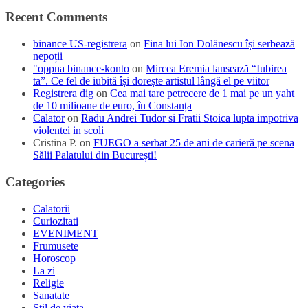
Recent Comments
binance US-registrera
on
Fina lui Ion Dolănescu își serbează
nepoții
"oppna binance-konto
on
Mircea Eremia lansează “Iubirea
ta”. Ce fel de iubită își dorește artistul lângă el pe viitor
Registrera dig
on
Cea mai tare petrecere de 1 mai pe un yaht
de 10 milioane de euro, în Constanța
Calator
on
Radu Andrei Tudor si Fratii Stoica lupta impotriva
violentei in scoli
Cristina P.
on
FUEGO a serbat 25 de ani de carieră pe scena
Sălii Palatului din București!
Categories
Calatorii
Curiozitati
EVENIMENT
Frumusete
Horoscop
La zi
Religie
Sanatate
Stil de viata