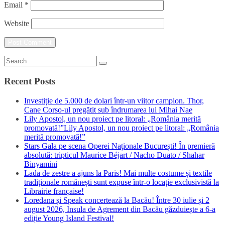
Email
*
Website
Recent Posts
Investiție de 5.000 de dolari într-un viitor campion. Thor,
Cane Corso-ul pregătit sub îndrumarea lui Mihai Nae
Lily Apostol, un nou proiect pe litoral: „România merită
promovată!”Lily Apostol, un nou proiect pe litoral: „România
merită promovată!”
Stars Gala pe scena Operei Naționale București! În premieră
absolută: tripticul Maurice Béjart / Nacho Duato / Shahar
Binyamini
Lada de zestre a ajuns la Paris! Mai multe costume și textile
tradiționale românești sunt expuse într-o locație exclusivistă la
Librairie française!
Loredana și Speak concertează la Bacău! Între 30 iulie și 2
august 2026, Insula de Agrement din Bacău găzduiește a 6-a
ediție Young Island Festival!