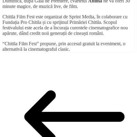
Duminică, după Gala de Premiere, cvartetul
Anima
ne va oferi 30
minute magice, de muzică live, de film.
Chitila Film Fest este organizat de Sprint Media, în colaborare cu
Fundația Pro Chitila și cu sprijinul Primăriei Chitila. Scopul
festivalului este acela de a încuraja curentele cinematografice nou
apărute, dând credit noii generații de cineaști români.
“Chitila Film Fest” propune, prin accesul gratuit la eveniment, o
alternativă la cinematograful clasic.