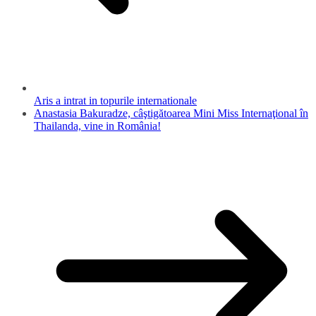
Aris a intrat in topurile internationale
Anastasia Bakuradze, câştigătoarea Mini Miss Internaţional în
Thailanda, vine in România!