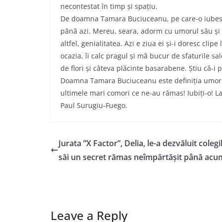
necontestat în timp și spațiu.
De doamna Tamara Buciuceanu, pe care-o iubesc ș
până azi. Mereu, seara, adorm
cu umorul său și 
altfel, genialitatea. Azi e ziua ei și-i doresc clip
ocazia, îi calc pragul și mă bucur de sfaturile sa
de flori și câteva plăcinte basarabene. Știu că-i 
Doamna Tamara Buciuceanu este definiția umoru
ultimele mari comori ce ne-au rămas! Iubiți-o!
Paul Surugiu-Fuego.
Jurata ”X Factor”, Delia, le-a dezvăluit colegi
săi un secret rămas neîmpărtășit până acu
Leave a Reply