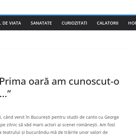
L DE VIATA
SANATATE
CURIOZITATI
CALATORII
HO
”Prima oară am cunoscut-o
i…”
, când venit în București pentru studii de canto cu George
e zilnic să văd marii actori ai scenei românești. Am fost
a teatrului și bucurându-mă de trăirile unor valori de