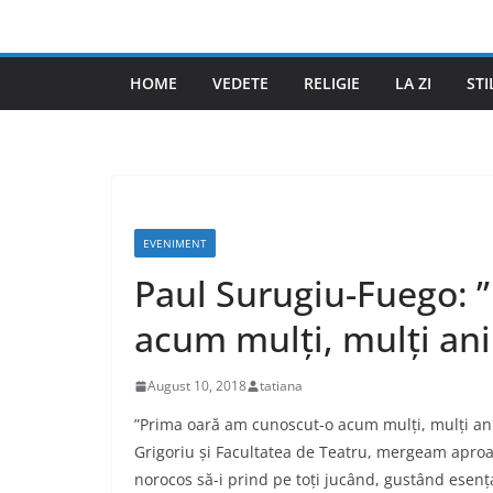
Skip
to
content
HOME
VEDETE
RELIGIE
LA ZI
STI
EVENIMENT
Paul Surugiu-Fuego: 
acum mulți, mulți an
August 10, 2018
tatiana
”Prima oară am cunoscut-o acum mulți, mulți ani
Grigoriu și Facultatea de Teatru, mergeam aproap
norocos să-i prind pe toți jucând, gustând esenț