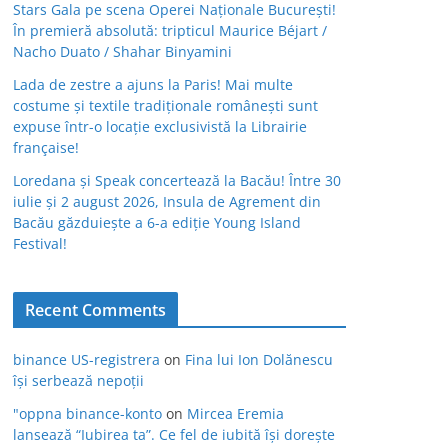
Stars Gala pe scena Operei Naționale București!
În premieră absolută: tripticul Maurice Béjart /
Nacho Duato / Shahar Binyamini
Lada de zestre a ajuns la Paris! Mai multe
costume și textile tradiționale românești sunt
expuse într-o locație exclusivistă la Librairie
française!
Loredana și Speak concertează la Bacău! Între 30
iulie și 2 august 2026, Insula de Agrement din
Bacău găzduiește a 6-a ediție Young Island
Festival!
Recent Comments
binance US-registrera
on
Fina lui Ion Dolănescu
își serbează nepoții
"oppna binance-konto
on
Mircea Eremia
lansează “Iubirea ta”. Ce fel de iubită își dorește