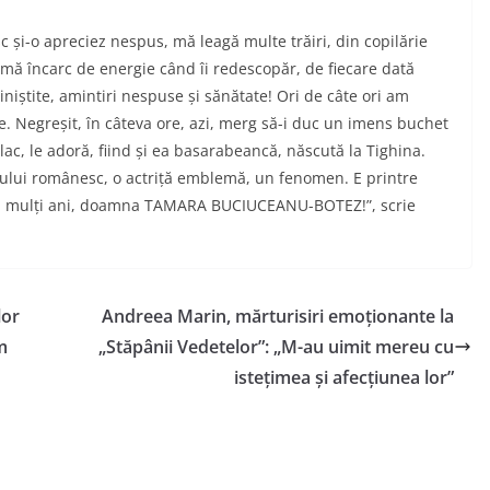
i-o apreciez nespus, mă leagă multe trăiri, din copilărie
mă încarc de energie când îi redescopăr, de fiecare dată
e liniștite, amintiri nespuse și sănătate! Ori de câte ori am
le. Negreșit, în câteva ore, azi, merg să-i duc un imens buchet
plac, le adoră, fiind și ea basarabeancă, născută la Tighina.
lui românesc, o actriță emblemă, un fenomen. E printre
 La mulți ani, doamna TAMARA BUCIUCEANU-BOTEZ!”, scrie
lor
Andreea Marin, mărturisiri emoționante la
m
„Stăpânii Vedetelor”: „M-au uimit mereu cu
istețimea și afecțiunea lor”