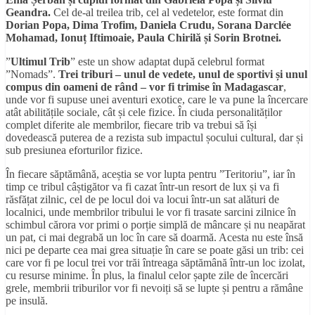
Geandra.
Cel de-al treilea trib, cel al vedetelor, este format din
Dorian Popa, Dima Trofim, Daniela Crudu, Sorana Darclée
Mohamad, Ionu
ț
Iftimoaie, Paula Chiril
ă
ș
i Sorin Brotnei.
”
Ultimul Trib
” este un show adaptat după celebrul format
”Nomads”.
Trei triburi – unul de vedete, unul de sportivi
ș
i unul
compus din oameni de rând – vor fi trimise
în Madagascar
,
unde vor fi supuse unei aventuri exotice, care le va pune la încercare
atât abilitățile sociale, cât și cele fizice. În ciuda personalităților
complet diferite ale membrilor, fiecare trib va trebui să își
dovedească puterea de a rezista sub impactul șocului cultural, dar și
sub presiunea eforturilor fizice.
În fiecare săptămână, aceștia se vor lupta pentru ”Teritoriu”, iar în
timp ce tribul câștigător va fi cazat într-un resort de lux și va fi
răsfățat zilnic, cel de pe locul doi va locui într-un sat alături de
localnici, unde membrilor tribului le vor fi trasate sarcini zilnice în
schimbul cărora vor primi o porție simplă de mâncare și nu neapărat
un pat, ci mai degrabă un loc în care să doarmă. Acesta nu este însă
nici pe departe cea mai grea situație în care se poate găsi un trib: cei
care vor fi pe locul trei vor trăi întreaga săptămână într-un loc izolat,
cu resurse minime. În plus, la finalul celor șapte zile de încercări
grele, membrii triburilor vor fi nevoiți să se lupte și pentru a rămâne
pe insulă.