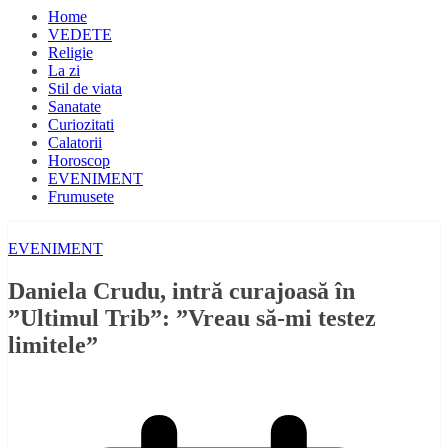
Home
VEDETE
Religie
La zi
Stil de viata
Sanatate
Curiozitati
Calatorii
Horoscop
EVENIMENT
Frumusete
EVENIMENT
Daniela Crudu, intră curajoasă în
”Ultimul Trib”: ”Vreau să-mi testez
limitele”