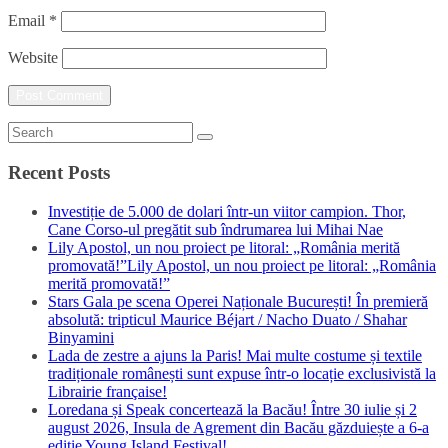
Email
*
Website
Recent Posts
Investiție de 5.000 de dolari într-un viitor campion. Thor,
Cane Corso-ul pregătit sub îndrumarea lui Mihai Nae
Lily Apostol, un nou proiect pe litoral: „România merită
promovată!”Lily Apostol, un nou proiect pe litoral: „România
merită promovată!”
Stars Gala pe scena Operei Naționale București! În premieră
absolută: tripticul Maurice Béjart / Nacho Duato / Shahar
Binyamini
Lada de zestre a ajuns la Paris! Mai multe costume și textile
tradiționale românești sunt expuse într-o locație exclusivistă la
Librairie française!
Loredana și Speak concertează la Bacău! Între 30 iulie și 2
august 2026, Insula de Agrement din Bacău găzduiește a 6-a
ediție Young Island Festival!