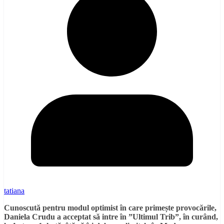
tatiana
Cunoscută pentru modul optimist în care prime
ș
te provoc
ă
rile,
Daniela Crudu a acceptat s
ă
intre
î
n
”
Ultimul Trib”, în curând,