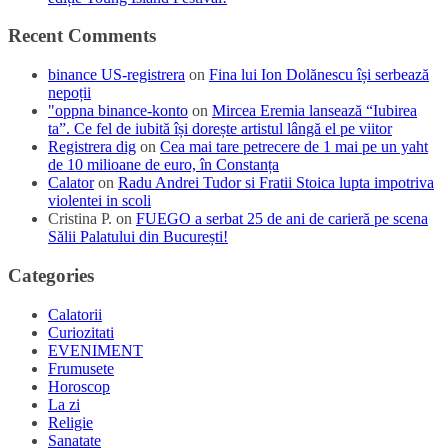
Recent Comments
binance US-registrera
on
Fina lui Ion Dolănescu își serbează
nepoții
"oppna binance-konto
on
Mircea Eremia lansează “Iubirea
ta”. Ce fel de iubită își dorește artistul lângă el pe viitor
Registrera dig
on
Cea mai tare petrecere de 1 mai pe un yaht
de 10 milioane de euro, în Constanța
Calator
on
Radu Andrei Tudor si Fratii Stoica lupta impotriva
violentei in scoli
Cristina P.
on
FUEGO a serbat 25 de ani de carieră pe scena
Sălii Palatului din București!
Categories
Calatorii
Curiozitati
EVENIMENT
Frumusete
Horoscop
La zi
Religie
Sanatate