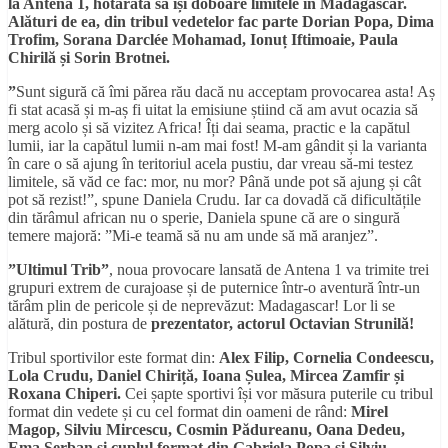
la Antena 1, hotărâtă să î
ș
i doboare limitele
î
n Madagascar.
Alături de ea, din tribul vedetelor fac parte Dorian Popa, Dima
Trofim, Sorana Darclée Mohamad, Ionu
ț
Iftimoaie, Paula
Chiril
ă
ș
i Sorin Brotnei.
”
Sunt sigură că îmi părea rău dacă nu acceptam provocarea asta! Aș
fi stat acasă și m-aș fi uitat la emisiune știind că am avut ocazia să
merg acolo și să vizitez Africa! Îți dai seama, practic e la capătul
lumii, iar la capătul lumii n-am mai fost! M-am gândit și la varianta
în care o să ajung în teritoriul acela pustiu, dar vreau să-mi testez
limitele, să văd ce fac: mor, nu mor? Până unde pot să ajung și cât
pot să rezist!”, spune Daniela Crudu. Iar ca dovadă că dificultățile
din tărâmul african nu o sperie, Daniela spune că are o singură
temere majoră: ”Mi-e teamă să nu am unde să mă aranjez”.
”Ultimul Trib”
, noua provocare lansată de Antena 1 va trimite trei
grupuri extrem de curajoase și de puternice într-o aventură într-un
tărâm plin de pericole și de neprevăzut: Madagascar! Lor li se
alătură, din postura de
prezentator, actorul Octavian Strunilă!
Tribul sportivilor este format din:
Alex Filip, Cornelia Condeescu,
Lola Crudu, Daniel Chiri
ț
ă
, Ioana
Ș
ulea, Mircea Zamfir
ș
i
Roxana Chiperi.
Cei șapte sportivi își vor măsura puterile cu tribul
format din vedete și cu cel format din oameni de rând:
Mirel
Magop, Silviu Mircescu, Cosmin Pădureanu, Oana Dedeu,
Ema
Ș
erban
ș
i cuplul format din Gabriela Popa
ș
i Silviu