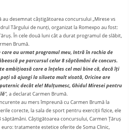
 au desemnat câștigătoarea concursului „Mirese vs
 cadrul Târgului de nunți, organizat la Romexpo au fost:
ruș. În cele două luni cât a durat programul de slăbit,
Carmen Brumă.
te care au urmat programul meu, Intră în rochia de
ăbească pe parcursul celor 8 săptămâni de concurs.
e ambițioasă care a înțeles cel mai bine că, dacă îți
 poți să ajungi la silueta mult visată, Oricine are
i puternic decât ele! Mulțumesc, Ghidul Miresei pentru
ilă
”,
a declarat Carmen Brum
ă.
i concurente au mers împreună cu Carmen Brumă la
ile corecte, la sala de sport pentru exerciții fizice, ele
 8 săptămâni. Câștigătoarea concursului, Carmen Țăruș
 euro: tratamente estetice oferite de Soma Clinic,