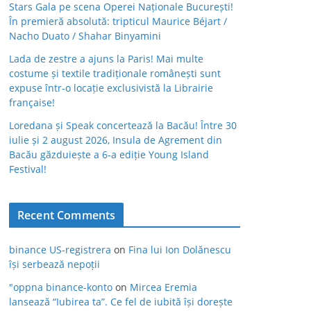
Stars Gala pe scena Operei Naționale București!
În premieră absolută: tripticul Maurice Béjart /
Nacho Duato / Shahar Binyamini
Lada de zestre a ajuns la Paris! Mai multe
costume și textile tradiționale românești sunt
expuse într-o locație exclusivistă la Librairie
française!
Loredana și Speak concertează la Bacău! Între 30
iulie și 2 august 2026, Insula de Agrement din
Bacău găzduiește a 6-a ediție Young Island
Festival!
Recent Comments
binance US-registrera
on
Fina lui Ion Dolănescu
își serbează nepoții
"oppna binance-konto
on
Mircea Eremia
lansează “Iubirea ta”. Ce fel de iubită își dorește