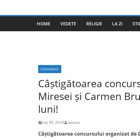
Skip
to
content
HOME
VEDETE
RELIGIE
LA ZI
STI
EVENIMENT
Câștigătoarea concurs
Miresei și Carmen Bru
luni!
July 30, 2018
tatiana
Câștigătoarea concursului organizat de G