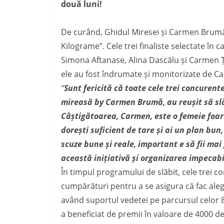
două luni!
De curând, Ghidul Miresei și Carmen Brumă
Kilograme
”
. Cele trei finaliste selectate în
Simona Aftanase, Alina Dascălu și Carmen Ță
ele au fost îndrumate și monitorizate de 
“
Sunt fericită că toate cele trei concuren
mireasă by Carmen Brumă, au reușit să sl
Câștigătoarea, Carmen, este o femeie foart
dorești suficient de tare și ai un plan bun,
scuze bune și reale, important e să fii ma
această inițiativă și organizarea impecab
În timpul programului de slăbit, cele tre
cumpărături pentru a se asigura că fac aleger
având suportul vedetei pe parcursul celor
a beneficiat de premii în valoare de 4000 de