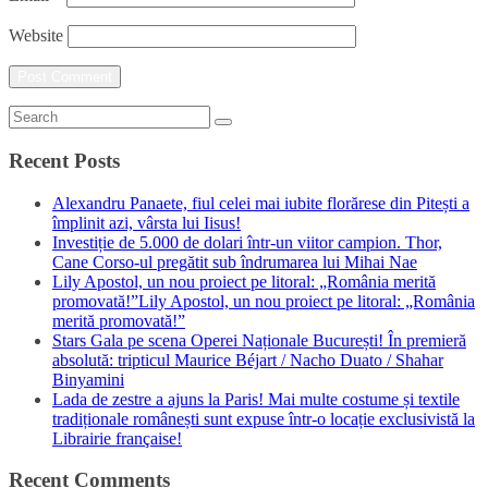
Website
Recent Posts
Alexandru Panaete, fiul celei mai iubite florărese din Pitești a
împlinit azi, vârsta lui Iisus!
Investiție de 5.000 de dolari într-un viitor campion. Thor,
Cane Corso-ul pregătit sub îndrumarea lui Mihai Nae
Lily Apostol, un nou proiect pe litoral: „România merită
promovată!”Lily Apostol, un nou proiect pe litoral: „România
merită promovată!”
Stars Gala pe scena Operei Naționale București! În premieră
absolută: tripticul Maurice Béjart / Nacho Duato / Shahar
Binyamini
Lada de zestre a ajuns la Paris! Mai multe costume și textile
tradiționale românești sunt expuse într-o locație exclusivistă la
Librairie française!
Recent Comments