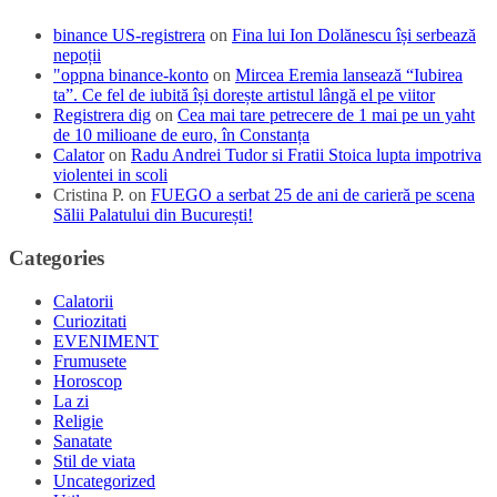
binance US-registrera
on
Fina lui Ion Dolănescu își serbează
nepoții
"oppna binance-konto
on
Mircea Eremia lansează “Iubirea
ta”. Ce fel de iubită își dorește artistul lângă el pe viitor
Registrera dig
on
Cea mai tare petrecere de 1 mai pe un yaht
de 10 milioane de euro, în Constanța
Calator
on
Radu Andrei Tudor si Fratii Stoica lupta impotriva
violentei in scoli
Cristina P.
on
FUEGO a serbat 25 de ani de carieră pe scena
Sălii Palatului din București!
Categories
Calatorii
Curiozitati
EVENIMENT
Frumusete
Horoscop
La zi
Religie
Sanatate
Stil de viata
Uncategorized