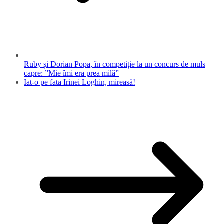
Ruby și Dorian Popa, în competiție la un concurs de muls
capre: ”Mie îmi era prea milă”
Iat-o pe fata Irinei Loghin, mireasă!