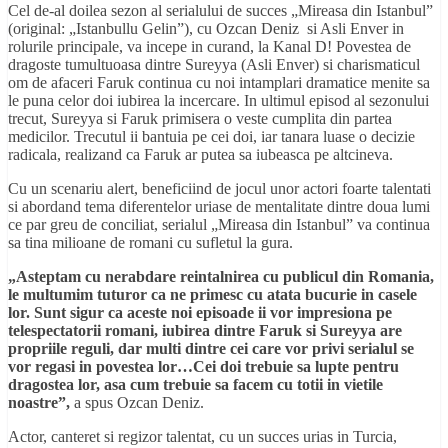
Cel de-al doilea sezon al serialului de succes „Mireasa din Istanbul”
(original: „Istanbullu Gelin”), cu Ozcan Deniz si Asli Enver in
rolurile principale, va incepe in curand, la Kanal D! Povestea de
dragoste tumultuoasa dintre Sureyya (Asli Enver) si charismaticul
om de afaceri Faruk continua cu noi intamplari dramatice menite sa
le puna celor doi iubirea la incercare. In ultimul episod al sezonului
trecut, Sureyya si Faruk primisera o veste cumplita din partea
medicilor. Trecutul ii bantuia pe cei doi, iar tanara luase o decizie
radicala, realizand ca Faruk ar putea sa iubeasca pe altcineva.
Cu un scenariu alert, beneficiind de jocul unor actori foarte talentati
si abordand tema diferentelor uriase de mentalitate dintre doua lumi
ce par greu de conciliat, serialul „Mireasa din Istanbul” va continua
sa tina milioane de romani cu sufletul la gura.
„Asteptam cu nerabdare reintalnirea cu publicul din Romania,
le multumim tuturor ca ne primesc cu atata bucurie in casele
lor. Sunt sigur ca aceste noi episoade ii vor impresiona pe
telespectatorii romani, iubirea dintre Faruk si Sureyya are
propriile reguli, dar multi dintre cei care vor privi serialul se
vor regasi in povestea lor…Cei doi trebuie sa lupte pentru
dragostea lor, asa cum trebuie sa facem cu totii in vietile
noastre”,
a spus Ozcan Deniz.
Actor, canteret si regizor talentat, cu un succes urias in Turcia,